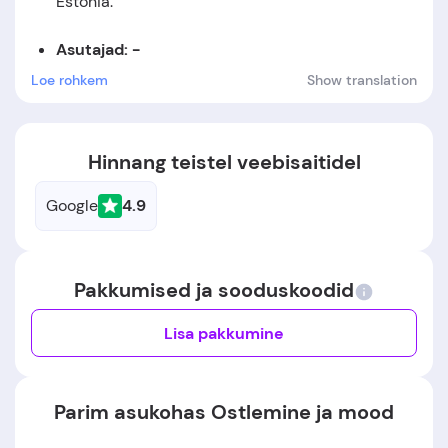
Estonia
.
Asutajad: -
Loe rohkem
Show translation
Asutamiskuupäev:
Ettevõte asutati aastal 2014.
Hinnang teistel veebisaitidel
Google
4.9
Pakkumised ja sooduskoodid
Lisa pakkumine
Parim asukohas Ostlemine ja mood