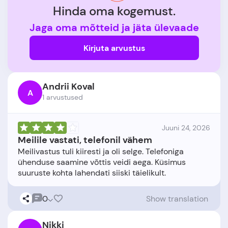
Hinda oma kogemust.
Jaga oma mõtteid ja jäta ülevaade
Kirjuta arvustus
Andrii Koval
A
1 arvustused
Juuni 24, 2026
Meilile vastati, telefonil vähem
Meilivastus tuli kiiresti ja oli selge. Telefoniga
ühenduse saamine võttis veidi aega. Küsimus
0
Show translation
Nikki