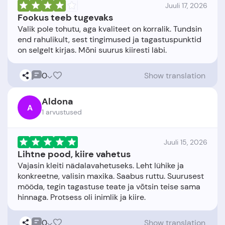
Juuli 17, 2026
Fookus teeb tugevaks
Valik pole tohutu, aga kvaliteet on korralik. Tundsin
end rahulikult, sest tingimused ja tagastuspunktid
0
Show translation
Aldona
A
1 arvustused
Juuli 15, 2026
Lihtne pood, kiire vahetus
Vajasin kleiti nädalavahetuseks. Leht lühike ja
konkreetne, valisin maxika. Saabus ruttu. Suurusest
mööda, tegin tagastuse teate ja võtsin teise sama
0
Show translation