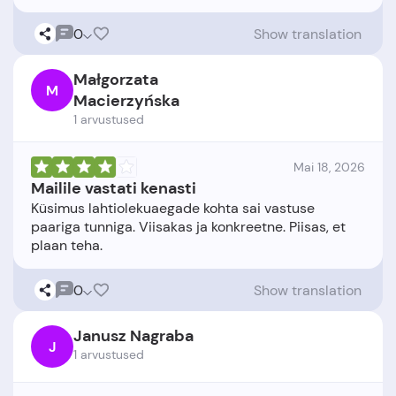
0
Show translation
Małgorzata
M
Macierzyńska
1 arvustused
Mai 18, 2026
Mailile vastati kenasti
Küsimus lahtiolekuaegade kohta sai vastuse
paariga tunniga. Viisakas ja konkreetne. Piisas, et
0
Show translation
Janusz Nagraba
J
1 arvustused