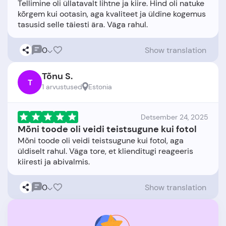
Tellimine oli üllatavalt lihtne ja kiire. Hind oli natuke
kõrgem kui ootasin, aga kvaliteet ja üldine kogemus
0
Show translation
Tõnu S.
T
1 arvustused
Estonia
Detsember 24, 2025
Mõni toode oli veidi teistsugune kui fotol
Mõni toode oli veidi teistsugune kui fotol, aga
üldiselt rahul. Väga tore, et klienditugi reageeris
0
Show translation