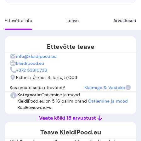
Ettevõtte info
Teave
Arvustused
Ettevõtte teave
info@kleidipood.eu
kleidipood.eu
+372 53310733
Estonia, Ülikooli 4, Tartu, 51003
Kas omate seda ettevõtet?
Klaimige & Vastake
Kategooria:
Ostlemine ja mood
KleidiPood.eu on 5 16 parim bränd
Ostlemine ja mood
RealReviews.io-s
Vaata kõiki 18 arvustust
Teave KleidiPood.eu