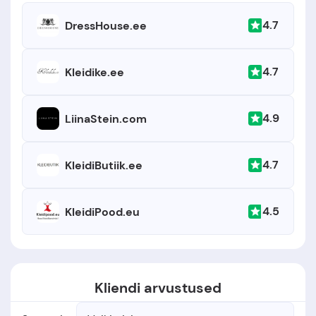
4.7
DressHouse.ee
4.7
Kleidike.ee
4.9
LiinaStein.com
4.7
KleidiButiik.ee
4.5
KleidiPood.eu
Kliendi arvustused