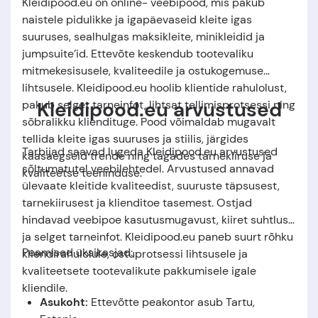
Kleidipood.eu on online- veebipood, mis pakub
naistele pidulikke ja igapäevaseid kleite igas
suuruses, sealhulgas maksikleite, minikleidid ja
jumpsuite’id. Ettevõte keskendub tootevaliku
mitmekesisusele, kvaliteedile ja ostukogemuse
lihtsusele. Kleidipood.eu hoolib klientide rahulolust,
Kleidipood.eu arvustused
pakub selget tarneinfot, lihtsat tellimisprotsessi ning
sõbralikku kliendituge. Pood võimaldab mugavalt
tellida kleite igas suuruses ja stiilis, järgides
Tarbijad saavad lugeda Kleidipood.eu arvustused
kaasaegseid trende ning tagades tarnekiiruse ja
sõltumatutel veebilehtedel. Arvustused annavad
kvaliteetse teeninduse.
ülevaate kleitide kvaliteedist, suuruste täpsusest,
tarnekiirusest ja klienditoe tasemest. Ostjad
hindavad veebipoe kasutusmugavust, kiiret suhtlust
ja selget tarneinfot. Kleidipood.eu paneb suurt rõhku
Peamised üksikasjad:
kliendirahulolule, ostuprotsessi lihtsusele ja
kvaliteetsete tootevalikute pakkumisele igale
kliendile.
Asukoht:
Ettevõtte peakontor asub Tartu
,