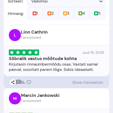
Sorteeri:
Vaikimisi
1
2
3
4
5
Hinnang:
Linn Cathrin
L
1 arvustused
Juuli 18, 2026
Sõbralik vastus mõõtude kohta
Kirjutasin rinnaümbermõõdu osas. Vastati samal
0
Show translation
Marcin Jankowski
M
1 arvustused