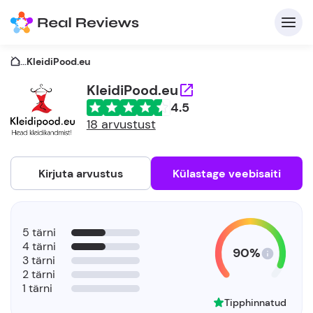
...
KleidiPood.eu
KleidiPood.eu
4.5
K
18 arvustust
Kirjuta arvustus
Külastage veebisaiti
Et
5 tärni
4 tärni
90%
3 tärni
2 tärni
1 tärni
Tipphinnatud