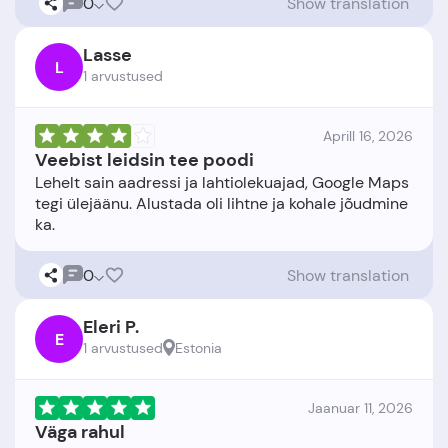
0
Show translation
Lasse
L
1 arvustused
Aprill 16, 2026
Veebist leidsin tee poodi
Lehelt sain aadressi ja lahtiolekuajad, Google Maps
tegi ülejäänu. Alustada oli lihtne ja kohale jõudmine
0
Show translation
Eleri P.
E
1 arvustused
Estonia
Jaanuar 11, 2026
Väga rahul