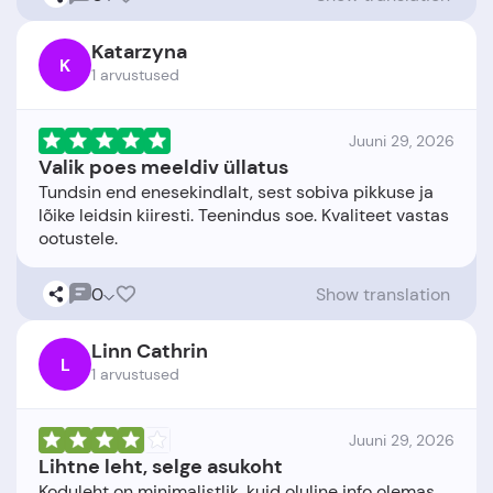
Katarzyna
K
1 arvustused
Juuni 29, 2026
Valik poes meeldiv üllatus
Tundsin end enesekindlalt, sest sobiva pikkuse ja
lõike leidsin kiiresti. Teenindus soe. Kvaliteet vastas
0
Show translation
Linn Cathrin
L
1 arvustused
Juuni 29, 2026
Lihtne leht, selge asukoht
Koduleht on minimalistlik, kuid oluline info olemas.