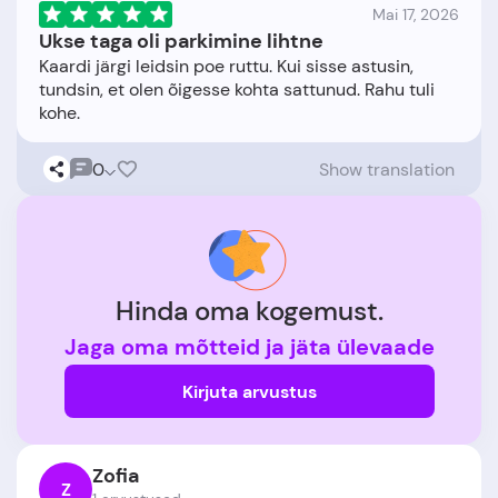
Mai 17, 2026
Ukse taga oli parkimine lihtne
Kaardi järgi leidsin poe ruttu. Kui sisse astusin,
tundsin, et olen õigesse kohta sattunud. Rahu tuli
0
Show translation
Hinda oma kogemust.
Jaga oma mõtteid ja jäta ülevaade
Kirjuta arvustus
Zofia
Z