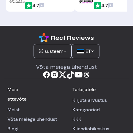
4.7
4.7
süsteem
ET
Võta meiega ühendust
Meie
Tarbijatele
ettevõte
Kirjuta arvustus
Meist
Kategooriad
Võta meiega ühendust
KKK
Blogi
Kliendiabikeskus