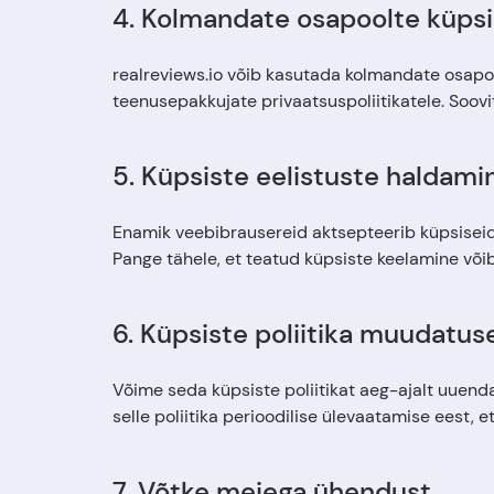
4. Kolmandate osapoolte küps
realreviews.io võib kasutada kolmandate osapo
teenusepakkujate privaatsuspoliitikatele. Soov
5. Küpsiste eelistuste haldami
Enamik veebibrausereid aktsepteerib küpsiseid a
Pange tähele, et teatud küpsiste keelamine või
6. Küpsiste poliitika muudatus
Võime seda küpsiste poliitikat aeg-ajalt uuend
selle poliitika perioodilise ülevaatamise eest, 
7. Võtke meiega ühendust