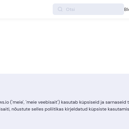
Bl
ws.io ('meie', 'meie veebisait') kasutab küpsiseid ja sarnaseid 
saiti, nõustute selles poliitikas kirjeldatud küpsiste kasutami