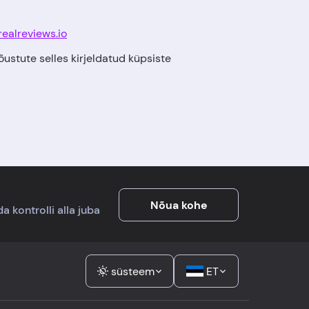
ealreviews.io
õustute selles kirjeldatud küpsiste
Nõua kohe
a kontrolli alla juba
süsteem
ET