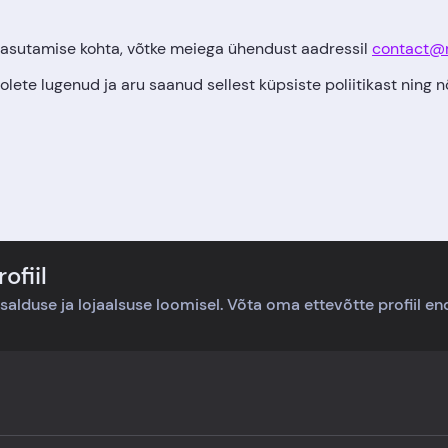
 kasutamise kohta, võtke meiega ühendust aadressil
contact@r
 olete lugenud ja aru saanud sellest küpsiste poliitikast ning n
ofiil
usalduse ja lojaalsuse loomisel. Võta oma ettevõtte profiil end