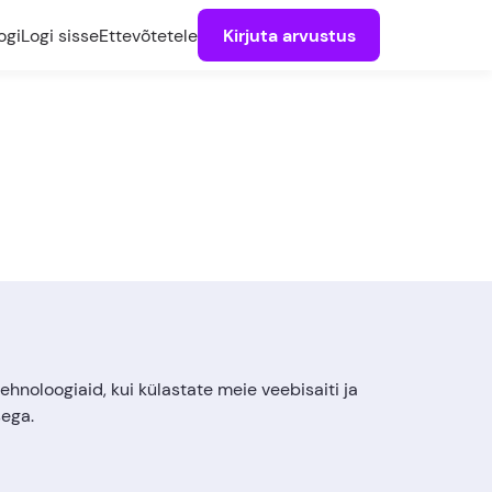
ogi
Logi sisse
Ettevõtetele
Kirjuta arvustus
tehnoloogiaid, kui külastate meie veebisaiti ja
sega.