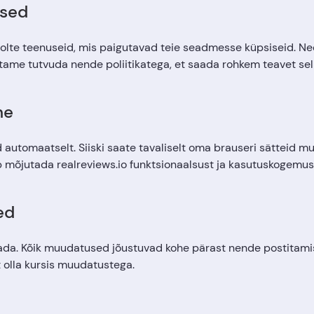
ised
olte teenuseid, mis paigutavad teie seadmesse küpsiseid. Ne
itame tutvuda nende poliitikatega, et saada rohkem teavet sel
ne
utomaatselt. Siiski saate tavaliselt oma brauseri sätteid muut
b mõjutada realreviews.io funktsionaalsust ja kasutuskogemus
ed
ada. Kõik muudatused jõustuvad kohe pärast nende postitamist 
et olla kursis muudatustega.