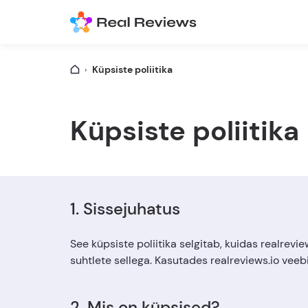
Küpsiste poliitika
Küpsiste poliitika
1. Sissejuhatus
See küpsiste poliitika selgitab, kuidas realrevie
suhtlete sellega. Kasutades realreviews.io veebi
2. Mis on küpsised?