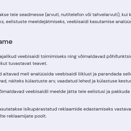
akse teie seadmesse (arvuti, nutitelefon või tahvelarvuti), kui
s, eelistuste meeldejätmiseks, veebisaidi kasutamise analüü
tame
ajalikud veebisaidi toimimiseks ning võimaldavad põhifunktsi
ikut tuvastavat teavet.
 aitavad meil analüüsida veebisaidi liiklust ja parandada sell
vad, näiteks külastuste arv, vaadatud lehed ja külastuse kestus
imaldavad veebisaidil meelde jätta teie eelistusi ja pakkuda
kasutatakse isikupärastatud reklaamide edastamiseks vastavalt
te reklaamijate poolt.