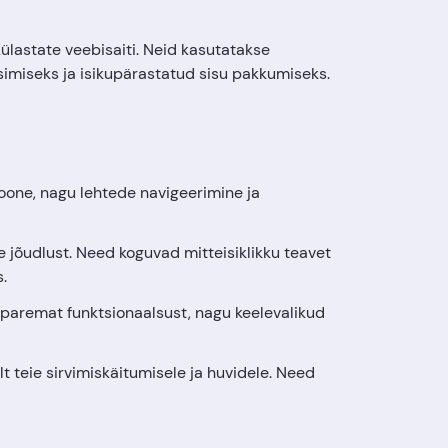
 külastate veebisaiti. Neid kasutatakse
simiseks ja isikupärastatud sisu pakkumiseks.
oone, nagu lehtede navigeerimine ja
e jõudlust. Need koguvad mitteisiklikku teavet
.
 paremat funktsionaalsust, nagu keelevalikud
 teie sirvimiskäitumisele ja huvidele. Need