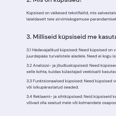
Küpsised on väikesed tekstifailid, mis salvestat
laialdaselt teie sirvimiskogemuse parandamisek
3. Milliseid küpsiseid me kasu
3.1 Hädavajalikud küpsised: Need küpsised on v
juurdepääs turvalistele aladele. Need ei kogu is
3.2 Analüüsi- ja jõudlusküpsised: Need küpsised
selle kohta, kuidas külastajad veebisaiti kasuta
3.3 Funktsionaalsed küpsised: Need küpsised võ
või isikupärastatud seaded.
3.4 Reklaami- ja sihtküpsised: Neid küpsiseid 
võivad olla seatud meie või kolmandate osapool