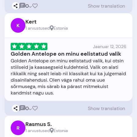
0
Show translation
Kert
K
1 arvustused
Estonia
Jaanuar 12, 2026
Golden Antelope on minu eelistatud valik
Golden Antelope on minu eelistatud valik, kui otsin
stiilseid ja kaasaegseid kuldehteid. Valik on alati
rikkalik ning sealt leiab nii klassikat kui ka julgemaid
disainilahendusi. Olen väga rahul oma uue
sõrmusega, mis särab ka pärast mitmekuist
0
Show translation
Rasmus S.
R
1 arvustused
Estonia