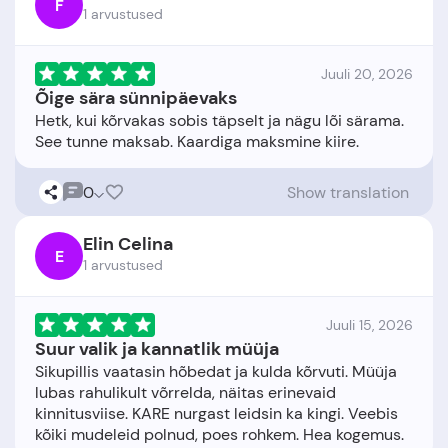
F
1 arvustused
Juuli 20, 2026
Õige sära sünnipäevaks
Hetk, kui kõrvakas sobis täpselt ja nägu lõi särama.
0
Show translation
Elin Celina
E
1 arvustused
Juuli 15, 2026
Suur valik ja kannatlik müüja
Sikupillis vaatasin hõbedat ja kulda kõrvuti. Müüja
lubas rahulikult võrrelda, näitas erinevaid
kinnitusviise. KARE nurgast leidsin ka kingi. Veebis