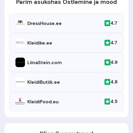
Parim asukohas Ostlemine ja mood
4.7
DressHouse.ee
4.7
Kleidike.ee
4.9
LiinaStein.com
4.8
KleidiButiik.ee
4.5
KleidiPood.eu