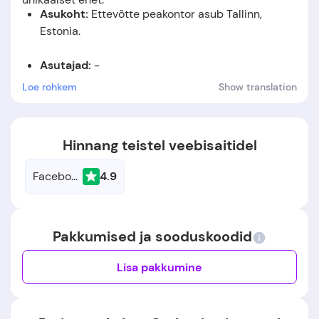
Asukoht:
Ettevõtte peakontor asub
Tallinn,
Estonia
.
Asutajad:
-
Loe rohkem
Show translation
Asutamiskuupäev:
-
Hinnang teistel veebisaitidel
Facebook
4.9
Pakkumised ja sooduskoodid
Lisa pakkumine