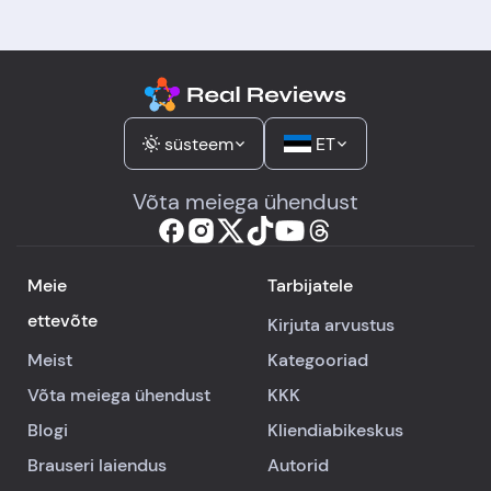
süsteem
ET
Võta meiega ühendust
Meie
Tarbijatele
ettevõte
Kirjuta arvustus
Meist
Kategooriad
Võta meiega ühendust
KKK
Blogi
Kliendiabikeskus
Brauseri laiendus
Autorid