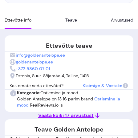
Ettevõtte info
Teave
Arvustused
Ettevõtte teave
info@goldenantelope.ee
goldenantelope.ee
+372 5860 07 01
Estonia, Suur-Sõjamäe 4, Tallinn, 11415
Kas omate seda ettevõtet?
Klaimige & Vastake
Kategooria:
Ostlemine ja mood
Golden Antelope on 13 16 parim bränd
Ostlemine ja
mood
RealReviews.io-s
Vaata kõiki 17 arvustust
Teave Golden Antelope