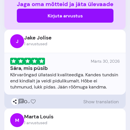
Jaga oma mõtteid ja jäta ülevaade
Kirjuta arvustus
Jake Jolise
J
1 arvustused
Märts 30, 2026
Sära, mis püsib
Kõrvarõngad üllatasid kvaliteediga. Kandes tundsin
end kindlalt ja veidi pidulikumalt. Hõbe ei
0
Show translation
Marta Louis
M
1 arvustused