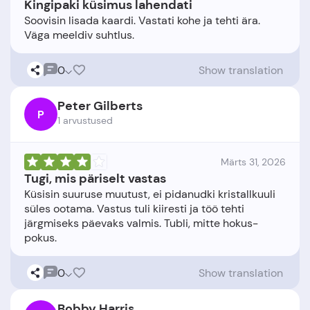
Kingipaki küsimus lahendati
Soovisin lisada kaardi. Vastati kohe ja tehti ära.
0
Show translation
Peter Gilberts
P
1 arvustused
Märts 31, 2026
Tugi, mis päriselt vastas
Küsisin suuruse muutust, ei pidanudki kristallkuuli
süles ootama. Vastus tuli kiiresti ja töö tehti
järgmiseks päevaks valmis. Tubli, mitte hokus-
0
Show translation
Bobby Harris