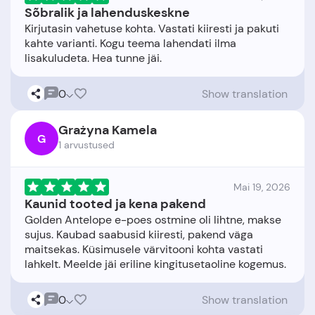
Sõbralik ja lahenduskeskne
Kirjutasin vahetuse kohta. Vastati kiiresti ja pakuti
kahte varianti. Kogu teema lahendati ilma
0
Show translation
Grażyna Kamela
G
1 arvustused
Mai 19, 2026
Kaunid tooted ja kena pakend
Golden Antelope e-poes ostmine oli lihtne, makse
sujus. Kaubad saabusid kiiresti, pakend väga
maitsekas. Küsimusele värvitooni kohta vastati
0
Show translation