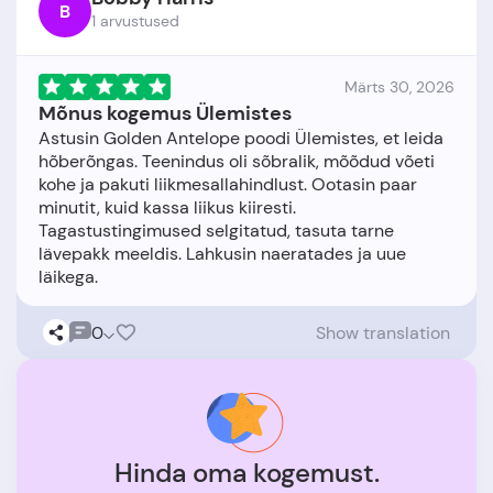
B
1 arvustused
Märts 30, 2026
Mõnus kogemus Ülemistes
Astusin Golden Antelope poodi Ülemistes, et leida
hõberõngas. Teenindus oli sõbralik, mõõdud võeti
kohe ja pakuti liikmesallahindlust. Ootasin paar
minutit, kuid kassa liikus kiiresti.
Tagastustingimused selgitatud, tasuta tarne
lävepakk meeldis. Lahkusin naeratades ja uue
0
Show translation
Hinda oma kogemust.