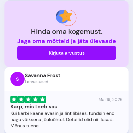
Hinda oma kogemust.
Jaga oma mõtteid ja jäta ülevaade
Kirjuta arvustus
Savanna Frost
S
1 arvustused
Mai 19, 2026
Karp, mis teeb vau
Kui karbi kaane avasin ja lint libises, tundsin end
nagu väiksena jõuluõhtul. Detailid olid nii ilusad.