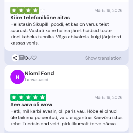
Märts 19, 2026
Kiire telefonikõne aitas
Helistasin Sikupilli poodi, et kas on varus teist
suurust. Vastati kahe helina järel, hoidsid toote
kinni kaheks tunniks. Väga abivalmis, kuigi järjekord
0
Show translation
Niomi Fond
N
1 arvustused
Märts 19, 2026
See sära oli wow
Hetk, mil karbi avasin, oli päris vau. Hõbe ei olnud
üle läikima poleeritud, vaid elegantne. Käevõru istus