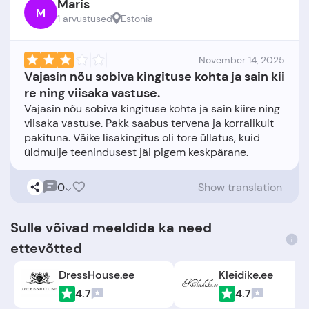
Maris
M
1 arvustused
Estonia
November 14, 2025
Vajasin nõu sobiva kingituse kohta ja sain kii
re ning viisaka vastuse.
Vajasin nõu sobiva kingituse kohta ja sain kiire ning
viisaka vastuse. Pakk saabus tervena ja korralikult
pakituna. Väike lisakingitus oli tore üllatus, kuid
0
Show translation
Sulle võivad meeldida ka need
ettevõtted
DressHouse.ee
Kleidike.ee
4.7
4.7