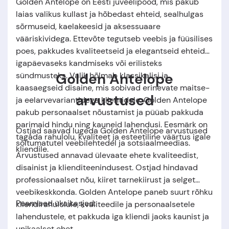
Golden Antelope on Eesti juveelipood, mis pakub
laias valikus kullast ja hõbedast ehteid, sealhulgas
sõrmuseid, kaelakeesid ja aksessuaare
vääriskividega. Ettevõte tegutseb veebis ja füüsilises
poes, pakkudes kvaliteetseid ja elegantseid ehteid
igapäevaseks kandmiseks või erilisteks
Golden Antelope
sündmusteks. Valik hõlmab klassikalisi ja
kaasaegseid disaine, mis sobivad erinevate maitse-
arvustused
ja eelarvevariantidega klientidele. Golden Antelope
pakub personaalset nõustamist ja püüab pakkuda
parimaid hindu ning kauneid lahendusi. Eesmärk on
Ostjad saavad lugeda Golden Antelope arvustused
tagada rahulolu, kvaliteet ja esteetiline väärtus igale
sõltumatutel veebilehtedel ja sotsiaalmeedias.
kliendile.
Arvustused annavad ülevaate ehete kvaliteedist,
disainist ja klienditeenindusest. Ostjad hindavad
professionaalset nõu, kiiret tarnekiirust ja selget
veebikeskkonda. Golden Antelope paneb suurt rõhku
Peamised üksikasjad:
kliendirahulolule, kvaliteedile ja personaalsetele
lahendustele, et pakkuda iga kliendi jaoks kaunist ja
unikaalset ehet.