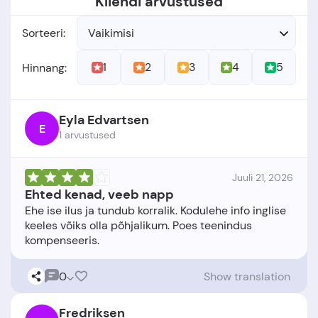
Kliendi arvustused
Sorteeri:
Vaikimisi
1
2
3
4
5
Hinnang:
Eyla Edvartsen
E
1 arvustused
Juuli 21, 2026
Ehted kenad, veeb napp
Ehe ise ilus ja tundub korralik. Kodulehe info inglise
keeles võiks olla põhjalikum. Poes teenindus
0
Show translation
Fredriksen