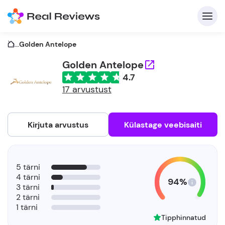
...
Golden Antelope
Golden Antelope
4.7
K
17 arvustust
Kirjuta arvustus
Külastage veebisaiti
Et
5 tärni
4 tärni
94%
3 tärni
2 tärni
1 tärni
Tipphinnatud