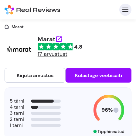
...
Marat
Marat
4.8
K
17 arvustust
Kirjuta arvustus
Külastage veebisaiti
Et
5 tärni
4 tärni
96%
3 tärni
2 tärni
1 tärni
Tipphinnatud