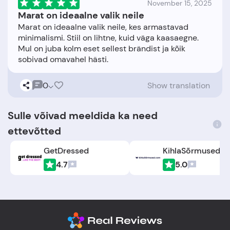
November 15, 2025
Marat on ideaalne valik neile
Marat on ideaalne valik neile, kes armastavad
minimalismi. Stiil on lihtne, kuid väga kaasaegne.
Mul on juba kolm eset sellest brändist ja kõik
0
Show translation
Sulle võivad meeldida ka need
ettevõtted
GetDressed
KihlaSõrmused.
4.7
5.0