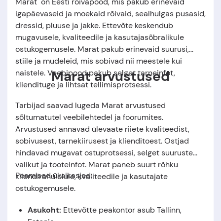
Marat on Eesti rõivapood, mis pakub erinevaid
igapäevaseid ja moekaid rõivaid, sealhulgas pusasid,
dressid, pluuse ja jakke. Ettevõte keskendub
mugavusele, kvaliteedile ja kasutajasõbralikule
ostukogemusele. Marat pakub erinevaid suurusi,
stiile ja mudeleid, mis sobivad nii meestele kui
Marat arvustused
naistele. Veebipood pakub selget tarneinfot,
kliendituge ja lihtsat tellimisprotsessi.
Tarbijad saavad lugeda Marat arvustused
sõltumatutel veebilehtedel ja foorumites.
Arvustused annavad ülevaate riiete kvaliteedist,
sobivusest, tarnekiirusest ja klienditoest. Ostjad
hindavad mugavat ostuprotsessi, selget suuruste
valikut ja tooteinfot. Marat paneb suurt rõhku
Peamised üksikasjad:
kliendirahulolule, kvaliteedile ja kasutajate
ostukogemusele.
Asukoht:
Ettevõtte peakontor asub
Tallinn,