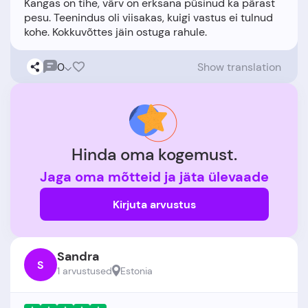
Kangas on tihe, värv on erksana püsinud ka pärast
pesu. Teenindus oli viisakas, kuigi vastus ei tulnud
0
Show translation
Hinda oma kogemust.
Jaga oma mõtteid ja jäta ülevaade
Kirjuta arvustus
Sandra
S
1 arvustused
Estonia