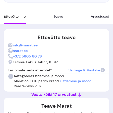
Ettevõtte info
Teave
Arvustused
Ettevõtte teave
info@marat.ee
marat.ee
+372 5805 80 76
Estonia, Laki 6, Tallinn, 10612
Kas omate seda ettevõtet?
Klaimige & Vastake
Kategooria:
Ostlemine ja mood
Marat on 10 16 parim bränd
Ostlemine ja mood
RealReviews.io-s
Vaata kõiki 17 arvustust
Teave Marat