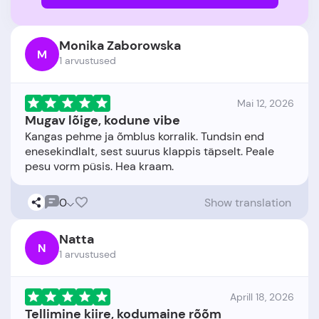
Monika Zaborowska
M
1 arvustused
Mai 12, 2026
Mugav lõige, kodune vibe
Kangas pehme ja õmblus korralik. Tundsin end
enesekindlalt, sest suurus klappis täpselt. Peale
0
Show translation
Natta
N
1 arvustused
Aprill 18, 2026
Tellimine kiire, kodumaine rõõm