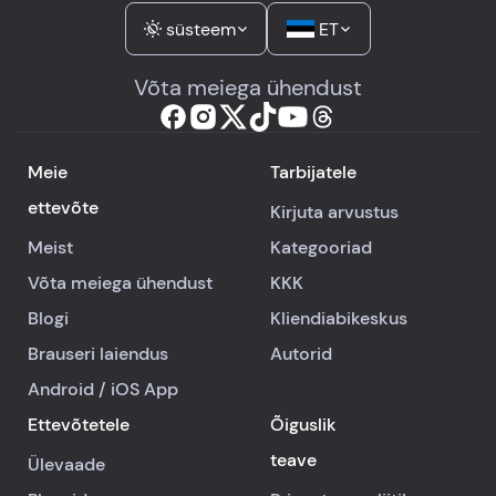
süsteem
ET
Võta meiega ühendust
Meie
Tarbijatele
ettevõte
Kirjuta arvustus
Meist
Kategooriad
Võta meiega ühendust
KKK
Blogi
Kliendiabikeskus
Brauseri laiendus
Autorid
Android
/
iOS
App
Ettevõtetele
Õiguslik
teave
Ülevaade