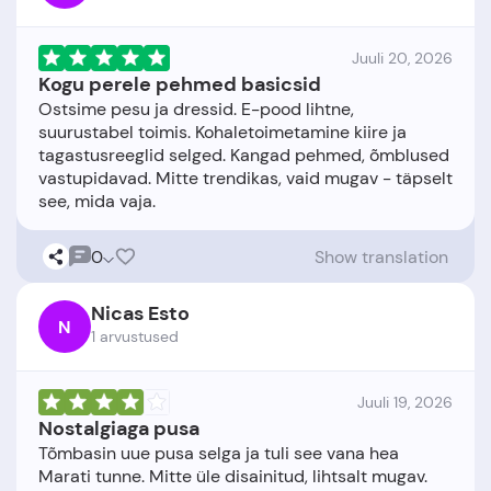
Juuli 20, 2026
Kogu perele pehmed basicsid
Ostsime pesu ja dressid. E-pood lihtne,
suurustabel toimis. Kohaletoimetamine kiire ja
tagastusreeglid selged. Kangad pehmed, õmblused
vastupidavad. Mitte trendikas, vaid mugav - täpselt
0
Show translation
Nicas Esto
N
1 arvustused
Juuli 19, 2026
Nostalgiaga pusa
Tõmbasin uue pusa selga ja tuli see vana hea
Marati tunne. Mitte üle disainitud, lihtsalt mugav.