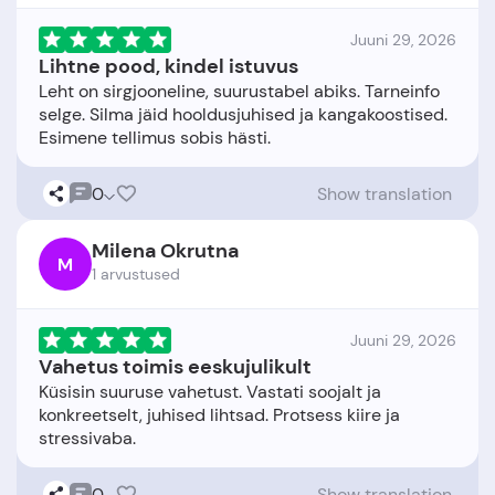
Juuni 29, 2026
Lihtne pood, kindel istuvus
Leht on sirgjooneline, suurustabel abiks. Tarneinfo
selge. Silma jäid hooldusjuhised ja kangakoostised.
0
Show translation
Milena Okrutna
M
1 arvustused
Juuni 29, 2026
Vahetus toimis eeskujulikult
Küsisin suuruse vahetust. Vastati soojalt ja
konkreetselt, juhised lihtsad. Protsess kiire ja
0
Show translation