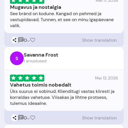
Mai 17, 2026
Mugavus ja nostalgia
See bränd on kodune. Kangad on pehmed ja
vastupidavad. Tunnen, et see on minu igapäevane
0
Show translation
Savanna Frost
S
1 arvustused
Mai 13, 2026
Vahetus toimis nobedalt
Üks suurus ei sobinud. Klienditugi vastas kiiresti ja
korraldas vahetuse. Viisakas ja lihtne protsess,
0
Show translation