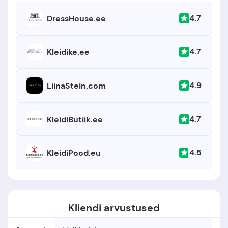
4.7
DressHouse.ee
4.7
Kleidike.ee
4.9
LiinaStein.com
4.7
KleidiButiik.ee
4.5
KleidiPood.eu
Kliendi arvustused