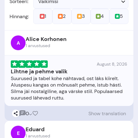
Sorteeri:
Vaikimisi
1
2
3
4
5
Hinnang:
Alice Korhonen
A
1 arvustused
August 8, 2026
Lihtne ja pehme valik
Suurused ja tabel kohe nähtavad, ost läks kiirelt.
Aluspesu kangas on mõnusalt pehme, istub hästi.
Silma jäi nostalgiline, aga värske stiil. Populaarsed
0
Show translation
Eduard
E
1 arvustused