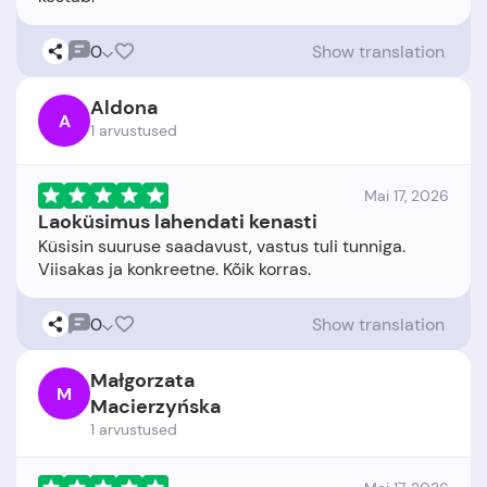
0
Show translation
Aldona
A
1 arvustused
Mai 17, 2026
Laoküsimus lahendati kenasti
Küsisin suuruse saadavust, vastus tuli tunniga.
0
Show translation
Małgorzata
M
Macierzyńska
1 arvustused