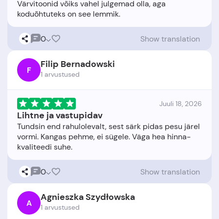
Värvitoonid võiks vahel julgemad olla, aga
0
Show translation
Filip Bernadowski
F
1 arvustused
Juuli 18, 2026
Lihtne ja vastupidav
Tundsin end rahulolevalt, sest särk pidas pesu järel
vormi. Kangas pehme, ei sügele. Väga hea hinna-
0
Show translation
Agnieszka Szydłowska
A
1 arvustused