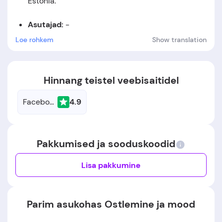
Estonia
.
Asutajad:
-
Loe rohkem
Show translation
Asutamiskuupäev:
Ettevõte asutati aastal 1926.
Hinnang teistel veebisaitidel
Facebook
4.9
Pakkumised ja sooduskoodid
Lisa pakkumine
Parim asukohas Ostlemine ja mood