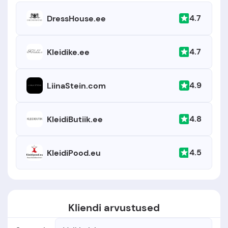
4.7
DressHouse.ee
4.7
Kleidike.ee
4.9
LiinaStein.com
4.8
KleidiButiik.ee
4.5
KleidiPood.eu
Kliendi arvustused