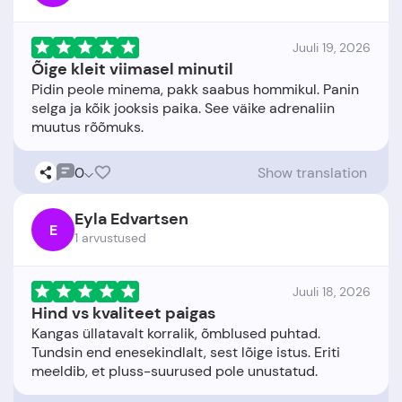
Juuli 19, 2026
Õige kleit viimasel minutil
Pidin peole minema, pakk saabus hommikul. Panin
selga ja kõik jooksis paika. See väike adrenaliin
0
Show translation
Eyla Edvartsen
E
1 arvustused
Juuli 18, 2026
Hind vs kvaliteet paigas
Kangas üllatavalt korralik, õmblused puhtad.
Tundsin end enesekindlalt, sest lõige istus. Eriti