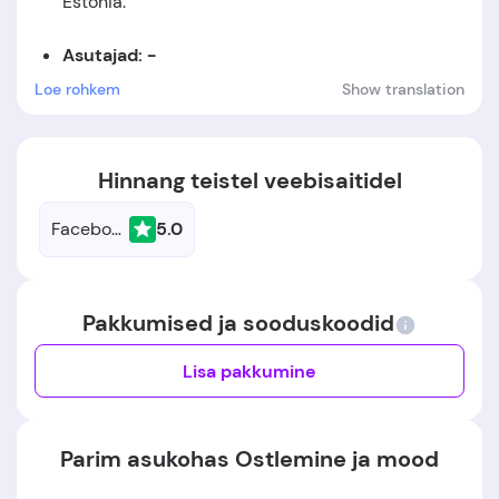
Estonia.
Asutajad: -
Loe rohkem
Show translation
Asutamiskuupäev:
Ettevõte asutati aastal 2013.
Hinnang teistel veebisaitidel
Facebook
5.0
Pakkumised ja sooduskoodid
Lisa pakkumine
Parim asukohas Ostlemine ja mood