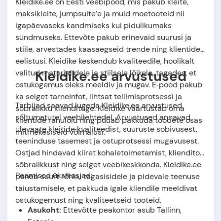
Kleidike.ee on Eesti veebipood, mis pakub kleite,
maksikleite, jumpsuite’e ja muid moetooteid nii
igapäevaseks kandmiseks kui pidulikumaks
sündmuseks. Ettevõte pakub erinevaid suurusi ja
stiile, arvestades kaasaegseid trende ning klientide
eelistusi. Kleidike keskendub kvaliteedile, hoolikalt
Kleidike.ee arvustused
valitud materjalidele ja stiilsele lõikele, tagades, et
ostukogemus oleks meeldiv ja mugav. E‑pood pakub
ka selget tarneinfot, lihtsat tellimisprotsessi ja
Tarbijad saavad lugeda Kleidike.ee arvustused
sõbralikku kliendituge. Kleidike väärtustab oma
sõltumatutel veebilehtedel. Arvustused annavad
klientide rahulolu ning püüab pakkuda toodete osas
ülevaate kleitide kvaliteedist, suuruste sobivusest,
mitmekesiseid võimalusi.
teeninduse tasemest ja ostuprotsessi mugavusest.
Ostjad hindavad kiiret kohaletoimetamist, klienditoe
sõbralikkust ning selget veebikeskkonda. Kleidike.ee
Peamised üksikasjad:
paneb suurt rõhku tagasisidele ja pidevale teenuse
täiustamisele, et pakkuda igale kliendile meeldivat
ostukogemust ning kvaliteetseid tooteid.
Asukoht:
Ettevõtte peakontor asub Tallinn,