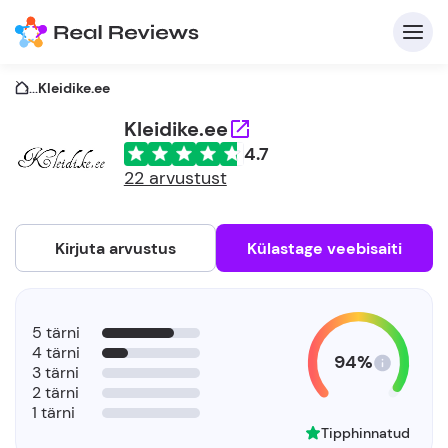
...
Kleidike.ee
Kleidike.ee
4.7
K
22 arvustust
Kirjuta arvustus
Külastage veebisaiti
Et
5 tärni
4 tärni
94%
3 tärni
2 tärni
1 tärni
Tipphinnatud