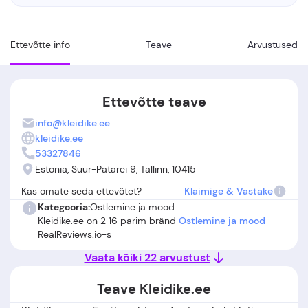
Ettevõtte info
Teave
Arvustused
Ettevõtte teave
info@kleidike.ee
kleidike.ee
53327846
Estonia, Suur-Patarei 9, Tallinn, 10415
Kas omate seda ettevõtet?
Klaimige & Vastake
Kategooria:
Ostlemine ja mood
Kleidike.ee on 2 16 parim bränd
Ostlemine ja mood
RealReviews.io-s
Vaata kõiki 22 arvustust
Teave Kleidike.ee