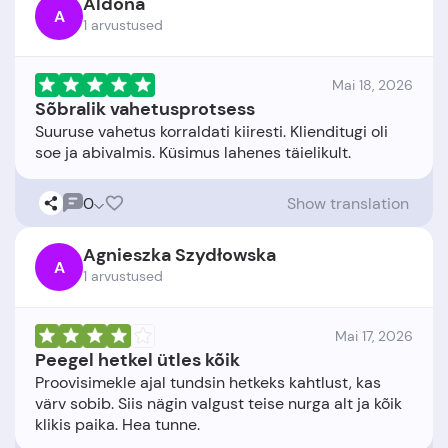
Aldona
A
1 arvustused
Mai 18, 2026
Sõbralik vahetusprotsess
Suuruse vahetus korraldati kiiresti. Klienditugi oli
0
Show translation
Agnieszka Szydłowska
A
1 arvustused
Mai 17, 2026
Peegel hetkel ütles kõik
Proovisimekle ajal tundsin hetkeks kahtlust, kas
värv sobib. Siis nägin valgust teise nurga alt ja kõik