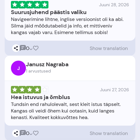
Juuni 28, 2026
Suurusjuhend päästis valiku
Navigeerimine lihtne, inglise versioonist oli ka abi.
Silma jäid mõõdutabelid ja info, et mittiveniv
0
Show translation
Janusz Nagraba
J
1 arvustused
Juuni 27, 2026
Hea istuvus ja õmblus
Tundsin end rahulolevalt, sest kleit istus täpselt.
Kangas oli veidi õhem kui ootasin, kuid langes
0
Show translation