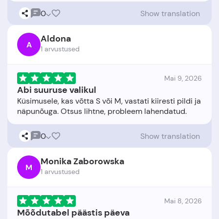
0
Show translation
Aldona
A
1 arvustused
Mai 9, 2026
Abi suuruse valikul
Küsimusele, kas võtta S või M, vastati kiiresti pildi ja
0
Show translation
Monika Zaborowska
M
1 arvustused
Mai 8, 2026
Mõõdutabel päästis päeva