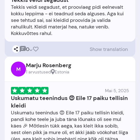
Tekkis veidi segadust
Tekkis veidi segadust, et prooviaeg pidi eelnevalt
kokku leppima - ei teadnud seda alguses. Aga kui
see tehtud sai, sai kleidid proovida ja valida
rahulikult. Kleidi materjal hea, natuke venib.
0
Show translation
Marju Rosenberg
M
1 arvustused
Estonia
Mai 5, 2025
Uskumatu teenindus 😍 Eile 17 paiku tellisin
kleidi
Uskumatu teenindus 😍 Eile 17 paiku tellisin kleidi,
pandi kohe teele ja juba täna lõunaks oli see mul
käes 🎉 Mõtlesin tükk aega, kas kleit ikka sobib,
sest olen pikk ja mure oli, et äkki jääb vöökohat liiga
üles, aga kleit sobis imehästi ning kõik oli täitsa