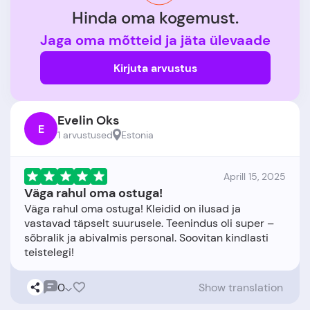
Hinda oma kogemust.
Jaga oma mõtteid ja jäta ülevaade
Kirjuta arvustus
Evelin Oks
E
1 arvustused
Estonia
Aprill 15, 2025
Väga rahul oma ostuga!
Väga rahul oma ostuga! Kleidid on ilusad ja
vastavad täpselt suurusele. Teenindus oli super –
sõbralik ja abivalmis personal. Soovitan kindlasti
0
Show translation