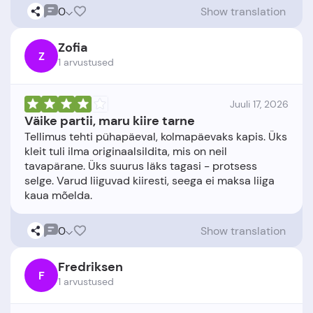
0
Show translation
Zofia
Z
1 arvustused
Juuli 17, 2026
Väike partii, maru kiire tarne
Tellimus tehti pühapäeval, kolmapäevaks kapis. Üks
kleit tuli ilma originaalsildita, mis on neil
tavapärane. Üks suurus läks tagasi - protsess
selge. Varud liiguvad kiiresti, seega ei maksa liiga
0
Show translation
Fredriksen
F
1 arvustused