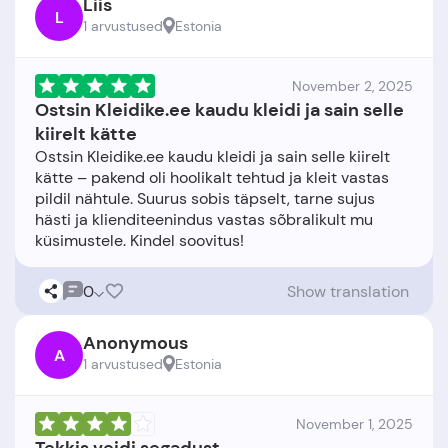
Liis
L
1 arvustused
Estonia
November 2, 2025
Ostsin Kleidike.ee kaudu kleidi ja sain selle
kiirelt kätte
Ostsin Kleidike.ee kaudu kleidi ja sain selle kiirelt
kätte – pakend oli hoolikalt tehtud ja kleit vastas
pildil nähtule. Suurus sobis täpselt, tarne sujus
hästi ja klienditeenindus vastas sõbralikult mu
0
Show translation
Anonymous
A
1 arvustused
Estonia
November 1, 2025