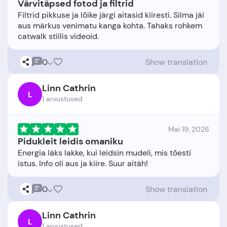
Värvitäpsed fotod ja filtrid
Filtrid pikkuse ja lõike järgi aitasid kiiresti. Silma jäi
aus märkus venimatu kanga kohta. Tahaks rohkem
0
Show translation
Linn Cathrin
L
1 arvustused
Mai 19, 2026
Pidukleit leidis omaniku
Energia läks lakke, kui leidsin mudeli, mis tõesti
0
Show translation
Linn Cathrin
L
1 arvustused