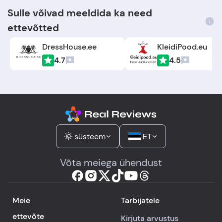
Sulle võivad meeldida ka need
ettevõtted
DressHouse.ee
KleidiPood.eu
4.7
4.5
süsteem
ET
Võta meiega ühendust
Meie
Tarbijatele
ettevõte
Kirjuta arvustus