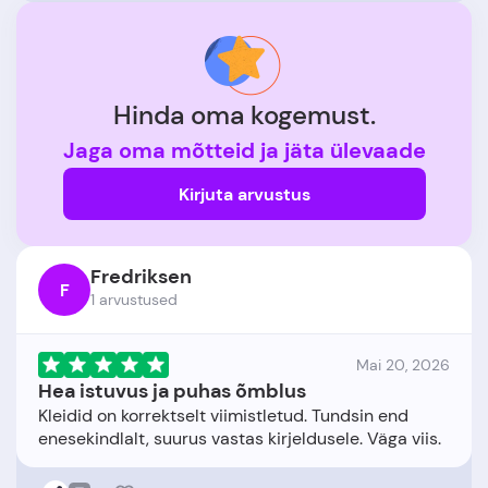
Hinda oma kogemust.
Jaga oma mõtteid ja jäta ülevaade
Kirjuta arvustus
Fredriksen
F
1 arvustused
Mai 20, 2026
Hea istuvus ja puhas õmblus
Kleidid on korrektselt viimistletud. Tundsin end