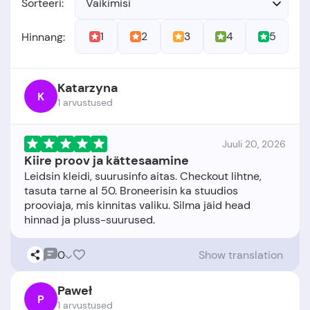
Sorteeri:
Vaikimisi
1
2
3
4
5
Hinnang:
Katarzyna
K
1 arvustused
Juuli 20, 2026
Kiire proov ja kättesaamine
Leidsin kleidi, suurusinfo aitas. Checkout lihtne,
tasuta tarne al 50. Broneerisin ka stuudios
prooviaja, mis kinnitas valiku. Silma jäid head
0
Show translation
Paweł
P
1 arvustused