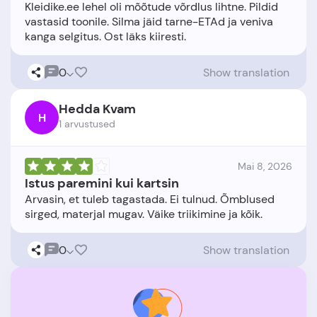
Kleidike.ee lehel oli mõõtude võrdlus lihtne. Pildid
vastasid toonile. Silma jäid tarne-ETAd ja veniva
0
Show translation
Hedda Kvam
H
1 arvustused
Mai 8, 2026
Istus paremini kui kartsin
Arvasin, et tuleb tagastada. Ei tulnud. Õmblused
0
Show translation