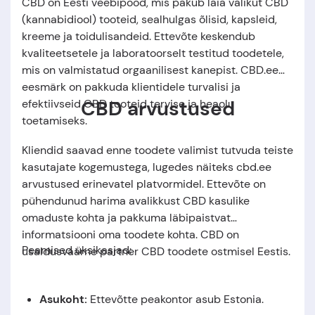
CBD on Eesti veebipood, mis pakub laia valikut CBD
(kannabidiool) tooteid, sealhulgas õlisid, kapsleid,
kreeme ja toidulisandeid. Ettevõte keskendub
kvaliteetsetele ja laboratoorselt testitud toodetele,
mis on valmistatud orgaanilisest kanepist. CBD.ee
eesmärk on pakkuda klientidele turvalisi ja
CBD arvustused
efektiivseid CBD tooteid tervise ja heaolu
toetamiseks.
Kliendid saavad enne toodete valimist tutvuda teiste
kasutajate kogemustega, lugedes näiteks cbd.ee
arvustused erinevatel platvormidel. Ettevõte on
pühendunud harima avalikkust CBD kasulike
omaduste kohta ja pakkuma läbipaistvat
informatsiooni oma toodete kohta. CBD on
Peamised üksikasjad:
usaldusväärne partner CBD toodete ostmisel Eestis.
Asukoht:
Ettevõtte peakontor asub
Estonia
.