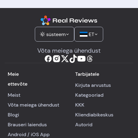
süsteem
ET
Võta meiega ühendust
Meie
Tarbijatele
ettevõte
Kirjuta arvustus
Meist
Kategooriad
Võta meiega ühendust
KKK
Blogi
Kliendiabikeskus
Brauseri laiendus
Autorid
Android
/
iOS
App