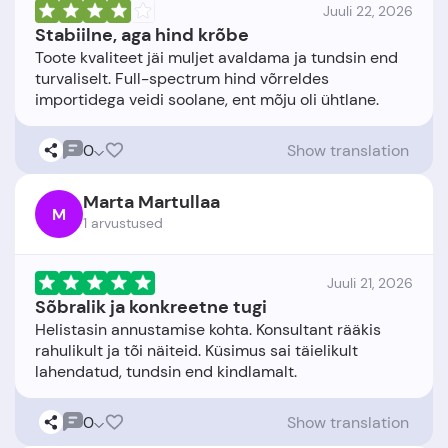
Juuli 22, 2026
Stabiilne, aga hind krõbe
Toote kvaliteet jäi muljet avaldama ja tundsin end
turvaliselt. Full-spectrum hind võrreldes
0
Show translation
Marta Martullaa
M
1 arvustused
Juuli 21, 2026
Sõbralik ja konkreetne tugi
Helistasin annustamise kohta. Konsultant rääkis
rahulikult ja tõi näiteid. Küsimus sai täielikult
0
Show translation