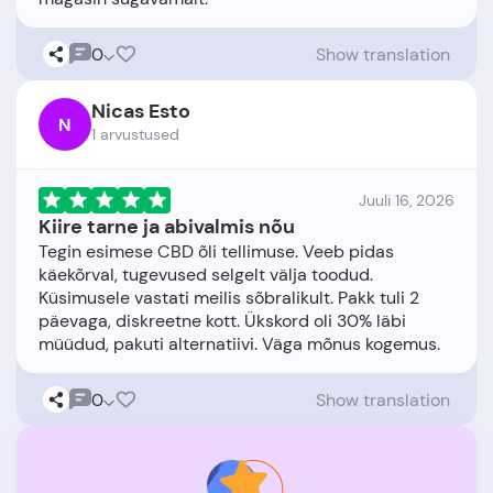
0
Show translation
Nicas Esto
N
1 arvustused
Juuli 16, 2026
Kiire tarne ja abivalmis nõu
Tegin esimese CBD õli tellimuse. Veeb pidas
käekõrval, tugevused selgelt välja toodud.
Küsimusele vastati meilis sõbralikult. Pakk tuli 2
päevaga, diskreetne kott. Ükskord oli 30% läbi
0
Show translation