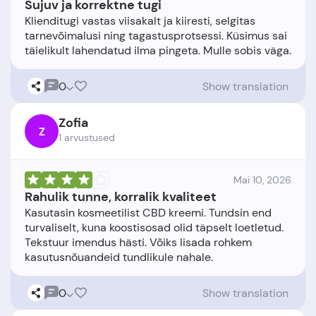
Sujuv ja korrektne tugi
Klienditugi vastas viisakalt ja kiiresti, selgitas
tarnevõimalusi ning tagastusprotsessi. Küsimus sai
0
Show translation
Zofia
Z
1 arvustused
Mai 10, 2026
Rahulik tunne, korralik kvaliteet
Kasutasin kosmeetilist CBD kreemi. Tundsin end
turvaliselt, kuna koostisosad olid täpselt loetletud.
Tekstuur imendus hästi. Võiks lisada rohkem
0
Show translation