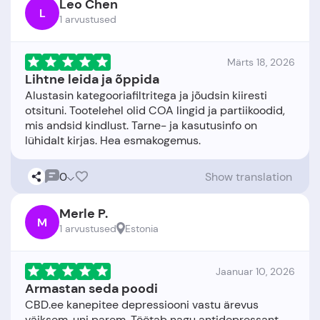
Leo Chen
L
1 arvustused
Märts 18, 2026
Lihtne leida ja õppida
Alustasin kategooriafiltritega ja jõudsin kiiresti
otsituni. Tootelehel olid COA lingid ja partiikoodid,
mis andsid kindlust. Tarne- ja kasutusinfo on
0
Show translation
Merle P.
M
1 arvustused
Estonia
Jaanuar 10, 2026
Armastan seda poodi
CBD.ee kanepitee depressiooni vastu ärevus
väiksem, uni parem. Töötab nagu antidepressant,