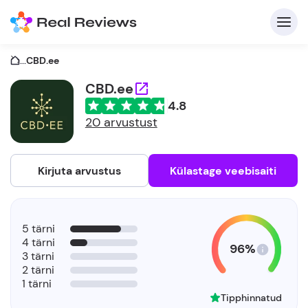
...
CBD.ee
CBD.ee
4.8
K
20 arvustust
Kirjuta arvustus
Külastage veebisaiti
Et
5 tärni
4 tärni
96%
3 tärni
2 tärni
1 tärni
Tipphinnatud