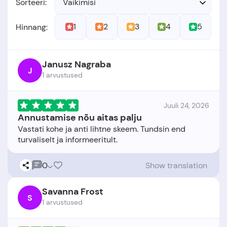
Sorteeri:
Vaikimisi
1
2
3
4
5
Hinnang:
Janusz Nagraba
J
1 arvustused
Juuli 24, 2026
Annustamise nõu aitas palju
Vastati kohe ja anti lihtne skeem. Tundsin end
0
Show translation
Savanna Frost
S
1 arvustused