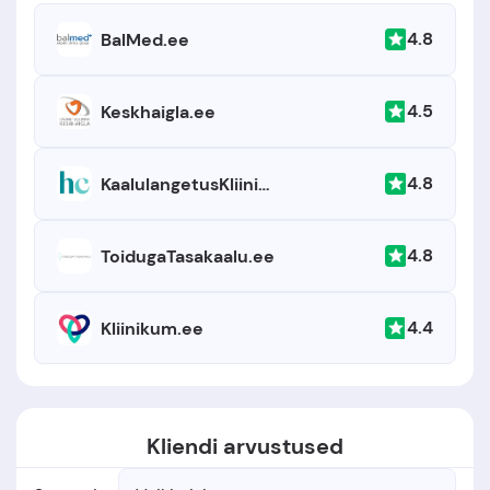
4.8
BalMed.ee
4.5
Keskhaigla.ee
4.8
KaalulangetusKliinik.ee
4.8
ToidugaTasakaalu.ee
4.4
Kliinikum.ee
Kliendi arvustused