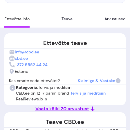
Ettevõtte info
Teave
Arvustused
Ettevõtte teave
info@cbd.ee
cbd.ee
+372 5552 44 24
Estonia
Kas omate seda ettevõtet?
Klaimige & Vastake
Kategooria:
Tervis ja meditsiin
CBD.ee on 12 17 parim bränd
Tervis ja meditsiin
RealReviews.io-s
Vaata kõiki 20 arvustust
Teave CBD.ee