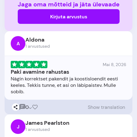
Jaga oma mõtteid ja jäta ülevaade
Kirjuta arvustus
Aldona
A
1 arvustused
Mai 8, 2026
Paki avamine rahustas
Nägin korrektset pakendit ja koostisloendit eesti
keeles. Tekkis tunne, et asi on läbipaistev. Mulle
0
Show translation
James Pearlston
J
1 arvustused