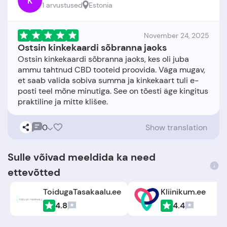
K
1 arvustused
Estonia
November 24, 2025
Ostsin kinkekaardi sõbranna jaoks
Ostsin kinkekaardi sõbranna jaoks, kes oli juba
ammu tahtnud CBD tooteid proovida. Väga mugav,
et saab valida sobiva summa ja kinkekaart tuli e-
posti teel mõne minutiga. See on tõesti äge kingitus
0
Show translation
Sulle võivad meeldida ka need
ettevõtted
ToidugaTasakaalu.ee
Kliinikum.ee
4.8
4.4