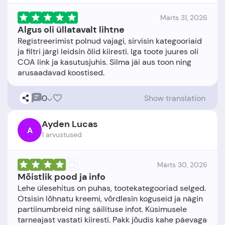
Märts 31, 2026
Algus oli üllatavalt lihtne
Registreerimist polnud vajagi, sirvisin kategooriaid
ja filtri järgi leidsin õlid kiiresti. Iga toote juures oli
COA link ja kasutusjuhis. Silma jäi aus toon ning
0
Show translation
Ayden Lucas
A
1 arvustused
Märts 30, 2026
Mõistlik pood ja info
Lehe ülesehitus on puhas, tootekategooriad selged.
Otsisin lõhnatu kreemi, võrdlesin koguseid ja nägin
partiinumbreid ning säilituse infot. Küsimusele
tarneajast vastati kiiresti. Pakk jõudis kahe päevaga