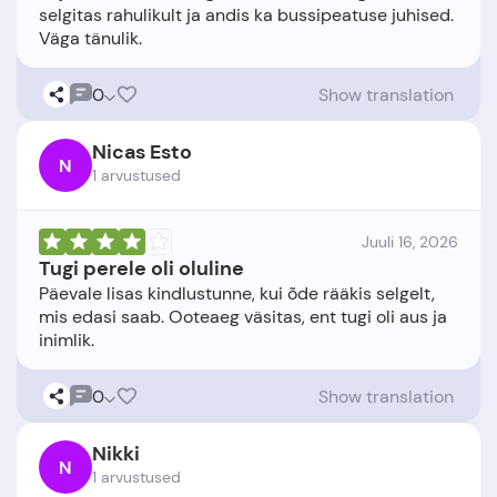
selgitas rahulikult ja andis ka bussipeatuse juhised.
0
Show translation
Nicas Esto
N
1 arvustused
Juuli 16, 2026
Tugi perele oli oluline
Päevale lisas kindlustunne, kui õde rääkis selgelt,
mis edasi saab. Ooteaeg väsitas, ent tugi oli aus ja
0
Show translation
Nikki
N
1 arvustused