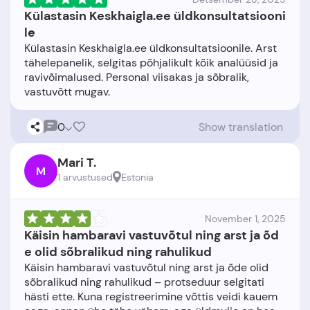
Külastasin Keskhaigla.ee üldkonsultatsiooni
le
Külastasin Keskhaigla.ee üldkonsultatsioonile. Arst
tähelepanelik, selgitas põhjalikult kõik analüüsid ja
ravivõimalused. Personal viisakas ja sõbralik,
0
Show translation
Mari T.
M
1 arvustused
Estonia
November 1, 2025
Käisin hambaravi vastuvõtul ning arst ja õd
e olid sõbralikud ning rahulikud
Käisin hambaravi vastuvõtul ning arst ja õde olid
sõbralikud ning rahulikud – protseduur selgitati
hästi ette. Kuna registreerimine võttis veidi kauem