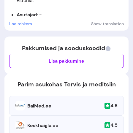
Estonia
.
Asutajad: -
Loe rohkem
Show translation
Asutamiskuupäev:
Ettevõte asutati aastal 2009.
Pakkumised ja sooduskoodid
Lisa pakkumine
Parim asukohas Tervis ja meditsiin
4.8
BalMed.ee
4.5
Keskhaigla.ee