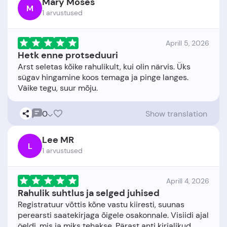
Mary Moses
M
1 arvustused
Aprill 5, 2026
Hetk enne protseduuri
Arst seletas kõike rahulikult, kui olin närvis. Üks
sügav hingamine koos temaga ja pinge langes.
0
Show translation
Lee MR
L
1 arvustused
Aprill 4, 2026
Rahulik suhtlus ja selged juhised
Registratuur võttis kõne vastu kiiresti, suunas
perearsti saatekirjaga õigele osakonnale. Visiidi ajal
öeldi, mis ja miks tehakse. Pärast anti kirjalikud