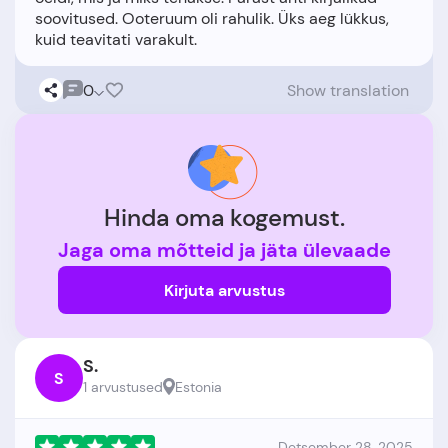
soovitused. Ooteruum oli rahulik. Üks aeg lükkus,
0
Show translation
Hinda oma kogemust.
Jaga oma mõtteid ja jäta ülevaade
Kirjuta arvustus
S.
S
1 arvustused
Estonia
Detsember 28, 2025