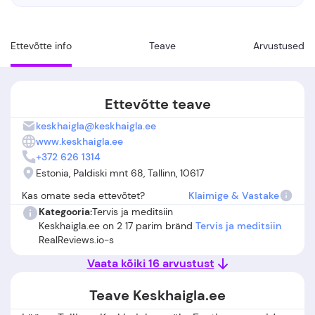
Ettevõtte info
Teave
Arvustused
Ettevõtte teave
keskhaigla@keskhaigla.ee
www.keskhaigla.ee
+372 626 1314
Estonia, Paldiski mnt 68, Tallinn, 10617
Kas omate seda ettevõtet?
Klaimige & Vastake
Kategooria:
Tervis ja meditsiin
Keskhaigla.ee on 2 17 parim bränd
Tervis ja meditsiin
RealReviews.io-s
Vaata kõiki 16 arvustust
Teave Keskhaigla.ee