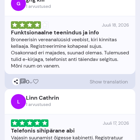
G
1 arvustused
Juuli 18, 2026
Funktsionaalne teenindus ja info
Broneerisin vereanalüüsid veebist, kiri kinnitas
kellaaja. Registreerimine kohapeal sujus.
Osakonnad eri majades, suunad olemas. Tulemused
tulid e-kirjaga, telefonist anti täiendav selgitus.
0
Show translation
Linn Cathrin
L
1 arvustused
Juuli 17, 2026
Telefonis sihipärane abi
Vajasin suunamist õigesse kabinetti. Registratuur