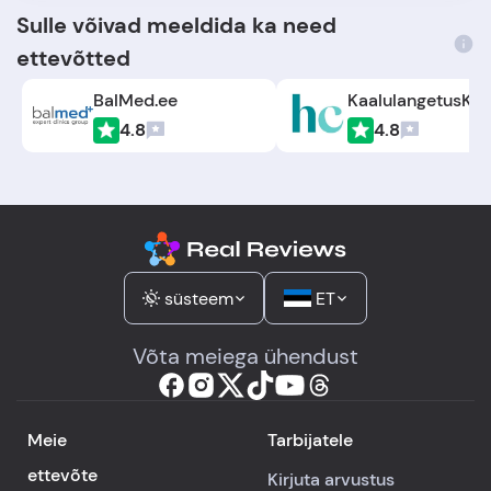
Sulle võivad meeldida ka need
ettevõtted
BalMed.ee
4.8
4.8
süsteem
ET
Võta meiega ühendust
Meie
Tarbijatele
ettevõte
Kirjuta arvustus