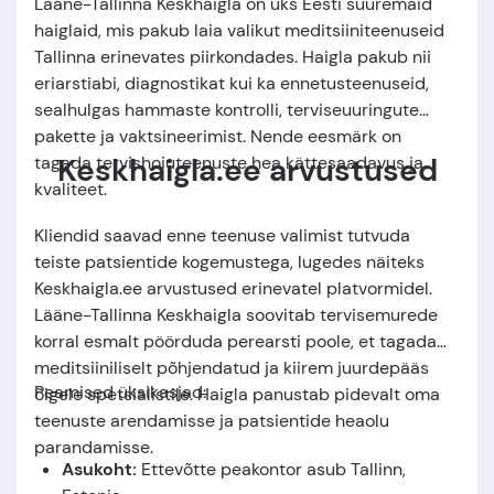
Lääne-Tallinna Keskhaigla on üks Eesti suuremaid
haiglaid, mis pakub laia valikut meditsiiniteenuseid
Tallinna erinevates piirkondades. Haigla pakub nii
eriarstiabi, diagnostikat kui ka ennetusteenuseid,
sealhulgas hammaste kontrolli, terviseuuringute
pakette ja vaktsineerimist. Nende eesmärk on
Keskhaigla.ee arvustused
tagada tervishoiuteenuste hea kättesaadavus ja
kvaliteet.
Kliendid saavad enne teenuse valimist tutvuda
teiste patsientide kogemustega, lugedes näiteks
Keskhaigla.ee arvustused erinevatel platvormidel.
Lääne-Tallinna Keskhaigla soovitab tervisemurede
korral esmalt pöörduda perearsti poole, et tagada
meditsiiniliselt põhjendatud ja kiirem juurdepääs
Peamised üksikasjad:
õigele spetsialistile. Haigla panustab pidevalt oma
teenuste arendamisse ja patsientide heaolu
parandamisse.
Asukoht:
Ettevõtte peakontor asub
Tallinn,