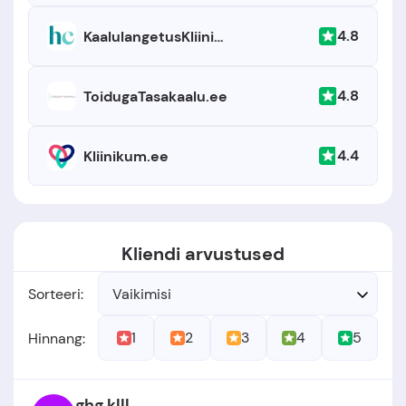
4.8
KaalulangetusKliinik.ee
4.8
ToidugaTasakaalu.ee
4.4
Kliinikum.ee
Kliendi arvustused
Sorteeri:
Vaikimisi
1
2
3
4
5
Hinnang:
ghg klll