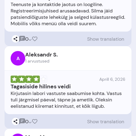
Teenuste ja kontaktide jaotus on loogiline.
Registreerimisjuhised arusaadavad. Silma jäid
patsiendiõiguste lehekülg ja selged külastusreeglid.
0
Show translation
Aleksandr S.
A
1 arvustused
Aprill 6, 2026
Tagasiside hilines veidi
Kirjutasin labori vastuste saabumise kohta. Vastus
tuli järgmisel päeval, täpne ja ametlik. Oleksin
0
Show translation