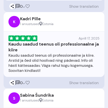
0
Show translation
Kadri Pille
K
1 arvustused
Estonia
Aprill 17, 2025
Kaudu saadud teenus oli professionaalne ja
kiire
Kaudu saadud teenus oli professionaalne ja kiire.
Arstid ja õed olid hoolivad ning pädevad. Info oli
hästi kättesaadav. Väga rahul kogu kogemusega.
0
Show translation
Sabina Šundrika
S
1 arvustused
Estonia