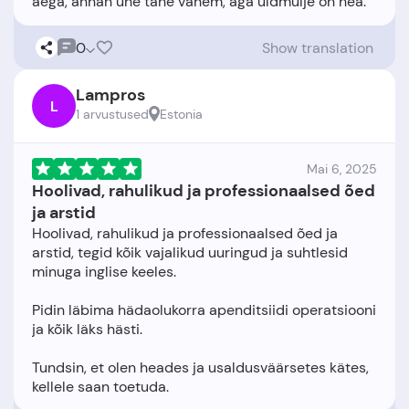
0
Show translation
Lampros
L
1 arvustused
Estonia
Mai 6, 2025
Hoolivad, rahulikud ja professionaalsed õed
ja arstid
Hoolivad, rahulikud ja professionaalsed õed ja
arstid, tegid kõik vajalikud uuringud ja suhtlesid
minuga inglise keeles.
Pidin läbima hädaolukorra apenditsiidi operatsiooni
ja kõik läks hästi.
Tundsin, et olen heades ja usaldusväärsetes kätes,