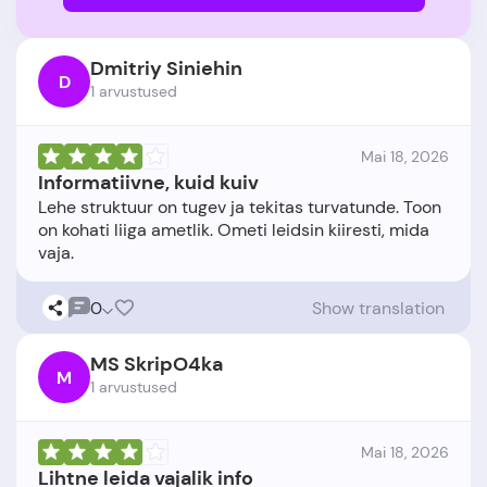
Dmitriy Siniehin
D
1 arvustused
Mai 18, 2026
Informatiivne, kuid kuiv
Lehe struktuur on tugev ja tekitas turvatunde. Toon
on kohati liiga ametlik. Ometi leidsin kiiresti, mida
0
Show translation
MS SkripO4ka
M
1 arvustused
Mai 18, 2026
Lihtne leida vajalik info