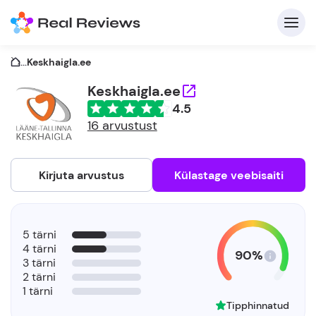
...
Keskhaigla.ee
Keskhaigla.ee
4.5
K
16 arvustust
Kirjuta arvustus
Külastage veebisaiti
Et
5 tärni
4 tärni
90%
3 tärni
2 tärni
1 tärni
Tipphinnatud