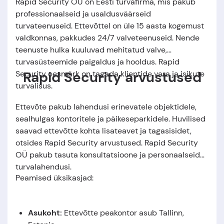
Rapid Security OÜ on Eesti turvafirma, mis pakub
professionaalseid ja usaldusväärseid
turvateenuseid. Ettevõttel on üle 15 aasta kogemust
valdkonnas, pakkudes 24/7 valveteenuseid. Nende
teenuste hulka kuuluvad mehitatud valve,
turvasüsteemide paigaldus ja hooldus. Rapid
Rapid Security arvustused
Security eesmärk on tagada klientide vara ja isikute
turvalisus.
Ettevõte pakub lahendusi erinevatele objektidele,
sealhulgas kontoritele ja päikeseparkidele. Huvilised
saavad ettevõtte kohta lisateavet ja tagasisidet,
otsides Rapid Security arvustused. Rapid Security
OÜ pakub tasuta konsultatsioone ja personaalseid
turvalahendusi.
Peamised üksikasjad:
Asukoht:
Ettevõtte peakontor asub
Tallinn,