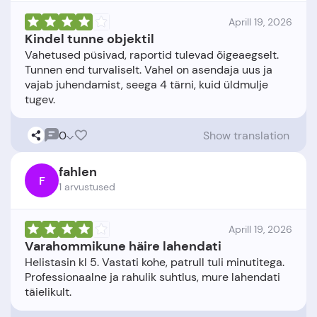
Aprill 19, 2026
Kindel tunne objektil
Vahetused püsivad, raportid tulevad õigeaegselt.
Tunnen end turvaliselt. Vahel on asendaja uus ja
vajab juhendamist, seega 4 tärni, kuid üldmulje
0
Show translation
fahlen
F
1 arvustused
Aprill 19, 2026
Varahommikune häire lahendati
Helistasin kl 5. Vastati kohe, patrull tuli minutitega.
Professionaalne ja rahulik suhtlus, mure lahendati