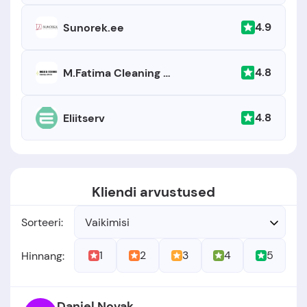
4.9
Sunorek.ee
4.8
M.Fatima Cleaning Services
4.8
Eliitserv
Kliendi arvustused
Sorteeri:
Vaikimisi
1
2
3
4
5
Hinnang:
Daniel Novak