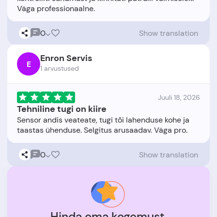
0
Show translation
Enron Servis
E
1 arvustused
Juuli 18, 2026
Tehniline tugi on kiire
Sensor andis veateate, tugi tõi lahenduse kohe ja
0
Show translation
Hinda oma kogemust.