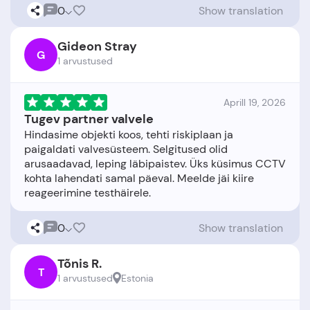
0
Show translation
Gideon Stray
G
1 arvustused
Aprill 19, 2026
Tugev partner valvele
Hindasime objekti koos, tehti riskiplaan ja
paigaldati valvesüsteem. Selgitused olid
arusaadavad, leping läbipaistev. Üks küsimus CCTV
kohta lahendati samal päeval. Meelde jäi kiire
0
Show translation
Tõnis R.
T
1 arvustused
Estonia