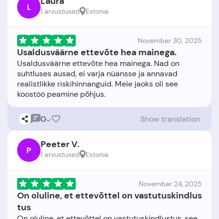
Laura
L
1 arvustused
Estonia
November 30, 2025
Usaldusväärne ettevõte hea mainega.
Usaldusväärne ettevõte hea mainega. Nad on
suhtluses ausad, ei varja nüansse ja annavad
realistlikke riskihinnanguid. Meie jaoks oli see
0
Show translation
Peeter V.
P
1 arvustused
Estonia
November 24, 2025
On oluline, et ettevõttel on vastutuskindlus
tus
On oluline, et ettevõttel on vastutuskindlustus, see