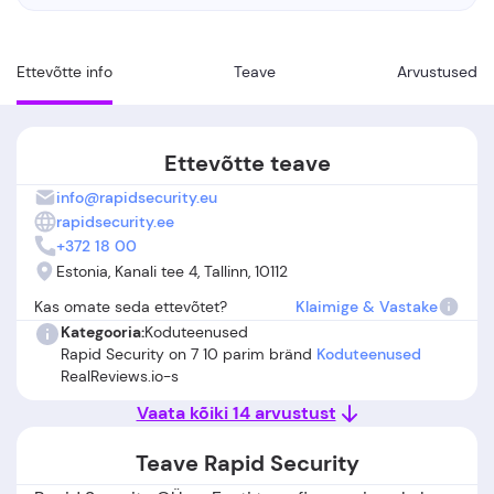
Ettevõtte info
Teave
Arvustused
Ettevõtte teave
info@rapidsecurity.eu
rapidsecurity.ee
+372 18 00
Estonia, Kanali tee 4, Tallinn, 10112
Kas omate seda ettevõtet?
Klaimige & Vastake
Kategooria:
Koduteenused
Rapid Security on 7 10 parim bränd
Koduteenused
RealReviews.io-s
Vaata kõiki 14 arvustust
Teave Rapid Security