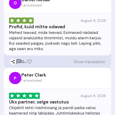
D
1 arvustused
August 9, 2026
Profid, kuid mitte odavad
Mehed teavad, mida teevad. Esimesed nädalad
vajasid analüütika timmimist, muidu alarm karjus.
Kui seaded paigas, jookseb nagu kell. Leping pikk,
0
Show translation
Peter Clark
P
1 arvustused
August 8, 2026
Üks partner, selge vastutus
Objektil tehti riskihinnang ja pandi paika valve,
kaamerad ning läbipääs. Juhtimiskeskus helistas