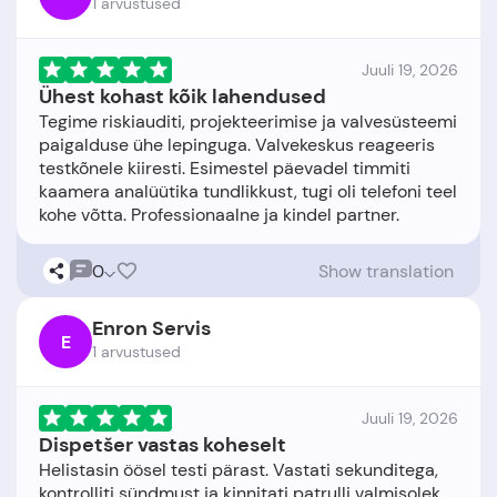
1 arvustused
Juuli 19, 2026
Ühest kohast kõik lahendused
Tegime riskiauditi, projekteerimise ja valvesüsteemi
paigalduse ühe lepinguga. Valvekeskus reageeris
testkõnele kiiresti. Esimestel päevadel timmiti
kaamera analüütika tundlikkust, tugi oli telefoni teel
0
Show translation
Enron Servis
E
1 arvustused
Juuli 19, 2026
Dispetšer vastas koheselt
Helistasin öösel testi pärast. Vastati sekunditega,
kontrolliti sündmust ja kinnitati patrulli valmisolek.