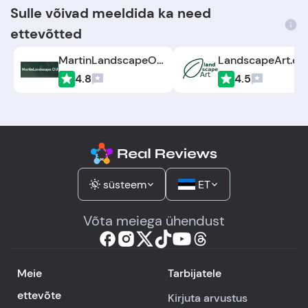
Sulle võivad meeldida ka need
ettevõtted
MartinLandscapeOU.com
LandscapeArt.ee
4.8
4.5
süsteem
ET
Võta meiega ühendust
Meie
Tarbijatele
ettevõte
Kirjuta arvustus