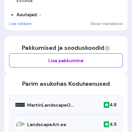
Estonia
.
Asutajad:
-
Loe rohkem
Show translation
Asutamiskuupäev:
-
Pakkumised ja sooduskoodid
Lisa pakkumine
Parim asukohas Koduteenused
4.8
MartinLandscapeOU.com
4.5
LandscapeArt.ee