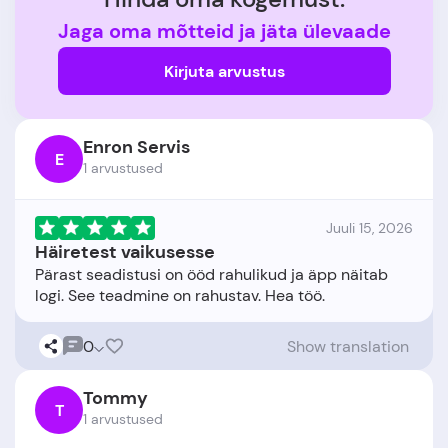
Jaga oma mõtteid ja jäta ülevaade
Kirjuta arvustus
Enron Servis
E
1 arvustused
Juuli 15, 2026
Häiretest vaikusesse
Pärast seadistusi on ööd rahulikud ja äpp näitab
0
Show translation
Tommy
T
1 arvustused