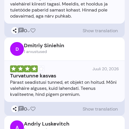
valehäirel kiiresti tagasi. Meeldis, et hooldus ja
tuletööde paberid samast kohast. Hinnad pole
0
Show translation
Dmitriy Siniehin
D
1 arvustused
Juuli 20, 2026
Turvatunne kasvas
Pärast seadistusi tunned, et objekt on hoitud. Mõni
valehäire alguses, kuid lahendati. Teenus
0
Show translation
Andriy Luskevitch
A