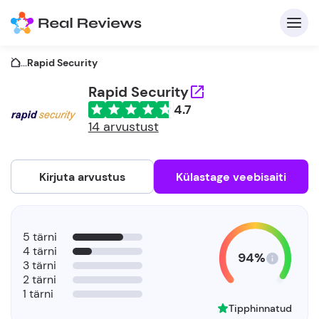
...
Rapid Security
Rapid Security
4.7
K
14 arvustust
Kirjuta arvustus
Külastage veebisaiti
Et
5 tärni
4 tärni
94%
3 tärni
2 tärni
1 tärni
Tipphinnatud