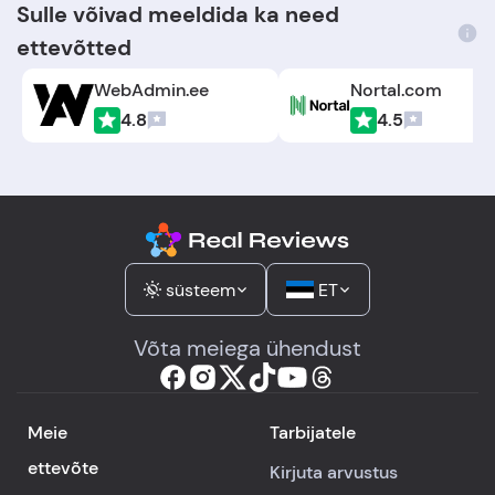
Sulle võivad meeldida ka need
ettevõtted
WebAdmin.ee
Nortal.com
4.8
4.5
süsteem
ET
Võta meiega ühendust
Meie
Tarbijatele
ettevõte
Kirjuta arvustus