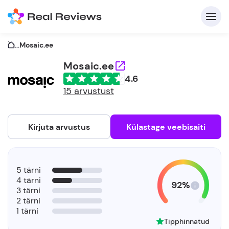
...
Mosaic.ee
Mosaic.ee
4.6
K
15 arvustust
Kirjuta arvustus
Külastage veebisaiti
Et
5 tärni
4 tärni
92%
3 tärni
2 tärni
1 tärni
Tipphinnatud