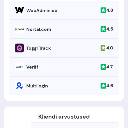
4.8
WebAdmin.ee
4.5
Nortal.com
4.0
Toggl Track
4.7
Veriff
4.6
Multilogin
Kliendi arvustused