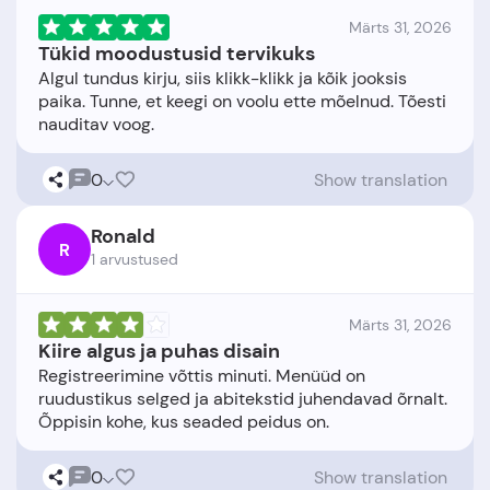
Märts 31, 2026
Tükid moodustusid tervikuks
Algul tundus kirju, siis klikk-klikk ja kõik jooksis
paika. Tunne, et keegi on voolu ette mõelnud. Tõesti
0
Show translation
Ronald
R
1 arvustused
Märts 31, 2026
Kiire algus ja puhas disain
Registreerimine võttis minuti. Menüüd on
ruudustikus selged ja abitekstid juhendavad õrnalt.
0
Show translation