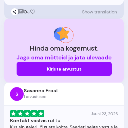
0
Show translation
Hinda oma kogemust.
Jaga oma mõtteid ja jäta ülevaade
Kirjuta arvustus
Savanna Frost
S
1 arvustused
Juuni 23, 2026
Kontakt vastas ruttu
Küsisin galerii õiguste kohta. Saadeti selge vastus ja