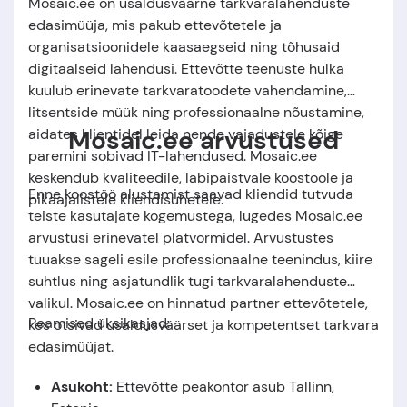
Mosaic.ee on usaldusväärne tarkvaralahenduste
edasimüüja, mis pakub ettevõtetele ja
organisatsioonidele kaasaegseid ning tõhusaid
digitaalseid lahendusi. Ettevõtte teenuste hulka
kuulub erinevate tarkvaratoodete vahendamine,
litsentside müük ning professionaalne nõustamine,
Mosaic.ee arvustused
aidates klientidel leida nende vajadustele kõige
paremini sobivad IT-lahendused. Mosaic.ee
keskendub kvaliteedile, läbipaistvale koostööle ja
Enne koostöö alustamist saavad kliendid tutvuda
pikaajalistele kliendisuhetele.
teiste kasutajate kogemustega, lugedes Mosaic.ee
arvustusi erinevatel platvormidel. Arvustustes
tuuakse sageli esile professionaalne teenindus, kiire
suhtlus ning asjatundlik tugi tarkvaralahenduste
valikul. Mosaic.ee on hinnatud partner ettevõtetele,
Peamised üksikasjad:
kes otsivad usaldusväärset ja kompetentset tarkvara
edasimüüjat.
Asukoht:
Ettevõtte peakontor asub
Tallinn,