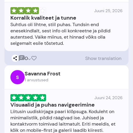
Juuni 25, 2026
Korralik kvaliteet ja tunne
Suhtlus oli lihtne, stiil puhas. Tundsin end
enesekindlalt, sest info oli konkreetne ja pildid
autentsed. Väike miinus, et hinnad võiks olla
0
Show translation
Savanna Frost
S
1 arvustused
Juuni 24, 2026
Visuaalid ja puhas navigeerimine
Liitusin uudiskirjaga paari klõpsuga. Koduleht on
minimalistlik, pildid räägivad ise. Juhised ja
kontaktvorm toimivad laitmatult. Eriti meeldis, et