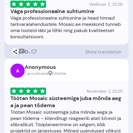
Veebruar 5, 2026
Väga professionaalne suhtumine
Väga professionaalne suhtumine ja head hinnad
tarkvaralahendustele. Mosaic.ee meeskond tunneb
oma tooteid läbi ja lõhki ning pakub kvaliteetset
0
Show translation
Anonymous
A
1 arvustused
Estonia
November 2, 2025
Töötan Mosaic süsteemiga juba mõnda aeg
a ja pean tõdema
Töötan Mosaic süsteemiga juba mõnda aega ja
pean tõdema – klienditugi reageerib alati kiiresti ja
sõbralikult. Tööplaneerimine on selgem, kõik
projektid on järjestuses. Mõned uuendused võiksid