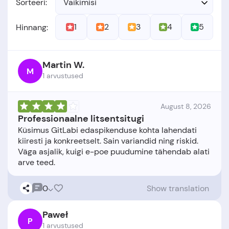
Sorteeri:
Vaikimisi
1
2
3
4
5
Hinnang:
Martin W.
M
1 arvustused
August 8, 2026
Professionaalne litsentsitugi
Küsimus GitLabi edaspikenduse kohta lahendati
kiiresti ja konkreetselt. Sain variandid ning riskid.
Väga asjalik, kuigi e-poe puudumine tähendab alati
0
Show translation
Paweł
P
1 arvustused