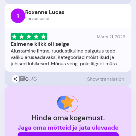
Roxanne Lucas
R
1 arvustused
Märts 21, 2026
Esimene klikk oli selge
Alustamine lihtne, ruudustikuline paigutus teeb
valiku arusaadavaks. Kategooriad mõistlikud ja
0
Show translation
Hinda oma kogemust.
Jaga oma mõtteid ja jäta ülevaade