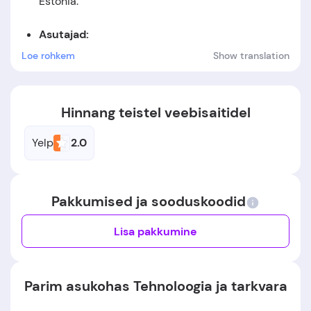
Estonia
.
Asutajad:
Loe rohkem
Show translation
Asutamiskuupäev:
Ettevõte asutati aastal 2003.
Hinnang teistel veebisaitidel
Yelp
2.0
Pakkumised ja sooduskoodid
Lisa pakkumine
Parim asukohas Tehnoloogia ja tarkvara