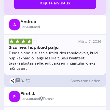
Kirjuta arvustus
Andrea
A
1 arvustused
Märts 21, 2026
Sisu hea, hüpikuid palju
Tundsin end sisusse sukeldudes rahulolevalt, kuid
hüpikaknaid oli alguses liialt. Sisu kvaliteet
tasakaalustas selle, ent väiksem mügituhin oleks
0
Show translation
Piret J.
P
1 arvustused
Estonia