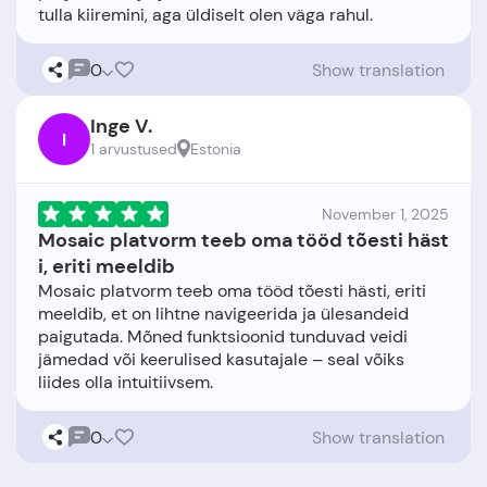
0
Show translation
Inge V.
I
1 arvustused
Estonia
November 1, 2025
Mosaic platvorm teeb oma tööd tõesti häst
i, eriti meeldib
Mosaic platvorm teeb oma tööd tõesti hästi, eriti
meeldib, et on lihtne navigeerida ja ülesandeid
paigutada. Mõned funktsioonid tunduvad veidi
jämedad või keerulised kasutajale – seal võiks
0
Show translation