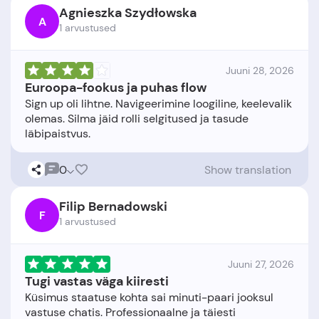
Agnieszka Szydłowska
A
1 arvustused
Juuni 28, 2026
Euroopa-fookus ja puhas flow
Sign up oli lihtne. Navigeerimine loogiline, keelevalik
olemas. Silma jäid rolli selgitused ja tasude
0
Show translation
Filip Bernadowski
F
1 arvustused
Juuni 27, 2026
Tugi vastas väga kiiresti
Küsimus staatuse kohta sai minuti-paari jooksul
vastuse chatis. Professionaalne ja täiesti