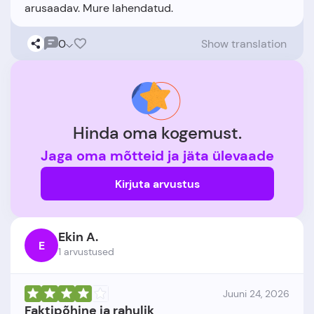
0
Show translation
Hinda oma kogemust.
Jaga oma mõtteid ja jäta ülevaade
Kirjuta arvustus
Ekin A.
E
1 arvustused
Juuni 24, 2026
Faktipõhine ja rahulik