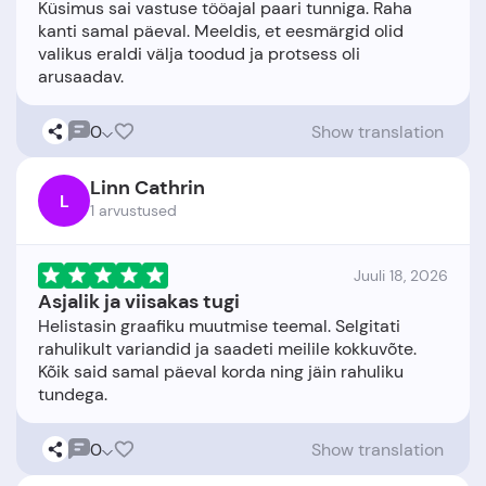
Küsimus sai vastuse tööajal paari tunniga. Raha
kanti samal päeval. Meeldis, et eesmärgid olid
valikus eraldi välja toodud ja protsess oli
0
Show translation
Linn Cathrin
L
1 arvustused
Juuli 18, 2026
Asjalik ja viisakas tugi
Helistasin graafiku muutmise teemal. Selgitati
rahulikult variandid ja saadeti meilile kokkuvõte.
Kõik said samal päeval korda ning jäin rahuliku
0
Show translation