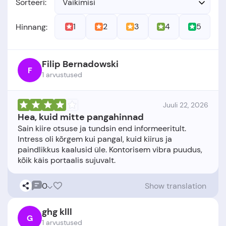
Sorteeri:
Vaikimisi
1
2
3
4
5
Hinnang:
Filip Bernadowski
F
1 arvustused
Juuli 22, 2026
Hea, kuid mitte pangahinnad
Sain kiire otsuse ja tundsin end informeeritult.
Intress oli kõrgem kui pangal, kuid kiirus ja
paindlikkus kaalusid üle. Kontorisem vibra puudus,
0
Show translation
ghg klll
G
1 arvustused