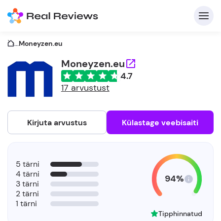
...
Moneyzen.eu
Moneyzen.eu
4.7
K
17 arvustust
Kirjuta arvustus
Külastage veebisaiti
Et
5 tärni
4 tärni
94%
3 tärni
2 tärni
1 tärni
Tipphinnatud