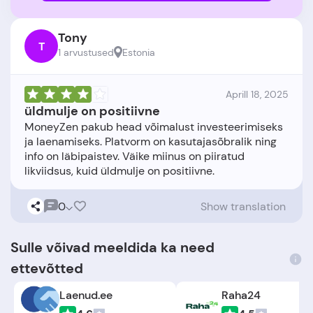
Tony
T
1 arvustused
Estonia
Aprill 18, 2025
üldmulje on positiivne
MoneyZen pakub head võimalust investeerimiseks
ja laenamiseks. Platvorm on kasutajasõbralik ning
info on läbipaistev. Väike miinus on piiratud
0
Show translation
Sulle võivad meeldida ka need
ettevõtted
Laenud.ee
Raha24