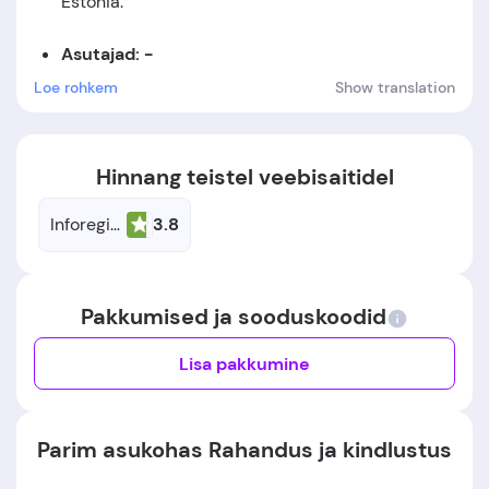
Estonia
.
Asutajad: -
Loe rohkem
Show translation
Asutamiskuupäev:
Ettevõte asutati aastal 2014.
Hinnang teistel veebisaitidel
Inforegister.ee
3.8
Pakkumised ja sooduskoodid
Lisa pakkumine
Parim asukohas Rahandus ja kindlustus