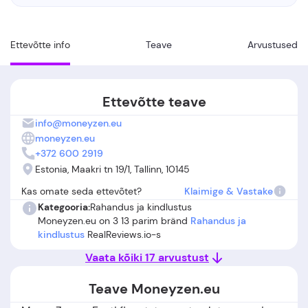
Ettevõtte info
Teave
Arvustused
Ettevõtte teave
info@moneyzen.eu
moneyzen.eu
+372 600 2919
Estonia, Maakri tn 19/1, Tallinn, 10145
Kas omate seda ettevõtet?
Klaimige & Vastake
Kategooria:
Rahandus ja kindlustus
Moneyzen.eu on 3 13 parim bränd
Rahandus ja
kindlustus
RealReviews.io-s
Vaata kõiki 17 arvustust
Teave Moneyzen.eu