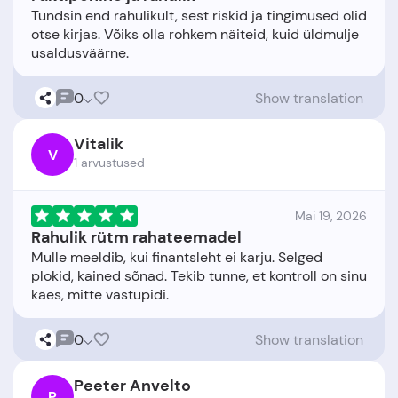
Tundsin end rahulikult, sest riskid ja tingimused olid
otse kirjas. Võiks olla rohkem näiteid, kuid üldmulje
0
Show translation
Vitalik
V
1 arvustused
Mai 19, 2026
Rahulik rütm rahateemadel
Mulle meeldib, kui finantsleht ei karju. Selged
plokid, kained sõnad. Tekib tunne, et kontroll on sinu
0
Show translation
Peeter Anvelto
P