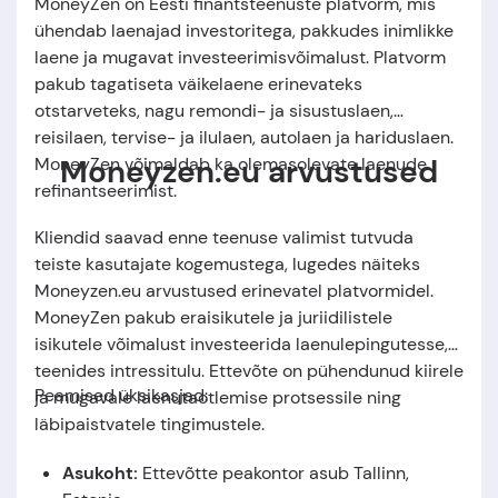
MoneyZen on Eesti finantsteenuste platvorm, mis
ühendab laenajad investoritega, pakkudes inimlikke
laene ja mugavat investeerimisvõimalust. Platvorm
pakub tagatiseta väikelaene erinevateks
otstarveteks, nagu remondi- ja sisustuslaen,
reisilaen, tervise- ja ilulaen, autolaen ja hariduslaen.
Moneyzen.eu arvustused
MoneyZen võimaldab ka olemasolevate laenude
refinantseerimist.
Kliendid saavad enne teenuse valimist tutvuda
teiste kasutajate kogemustega, lugedes näiteks
Moneyzen.eu arvustused erinevatel platvormidel.
MoneyZen pakub eraisikutele ja juriidilistele
isikutele võimalust investeerida laenulepingutesse,
teenides intressitulu. Ettevõte on pühendunud kiirele
Peamised üksikasjad:
ja mugavale laenutaotlemise protsessile ning
läbipaistvatele tingimustele.
Asukoht:
Ettevõtte peakontor asub
Tallinn,