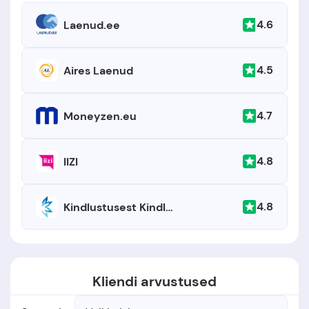
4.6
Laenud.ee
4.5
Aires Laenud
4.7
Moneyzen.eu
4.8
IIZI
4.8
Kindlustusest Kindlustusmaakler
Kliendi arvustused