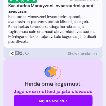
November 1, 2025
Kasutades Moneyzeni investeerimispoodi,
avastasin
Kasutades Moneyzeni investeerimispoodi,
avastasin, et platvorm töötab kiiresti ja selgelt.
Raha laekus kontoülekandega korrektselt, ja
tugiteenust sain enamasti abivalmidelt vastustelt.
Mõningane risk oli tajutav, kuid kogemus jäi üldiselt
0
Show translation
Hinda oma kogemust.
Jaga oma mõtteid ja jäta ülevaade
Kirjuta arvustus