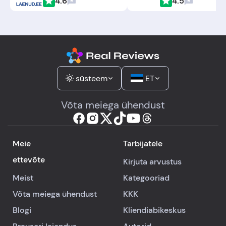
4.6
4.5
süsteem
ET
Võta meiega ühendust
Meie
Tarbijatele
ettevõte
Kirjuta arvustus
Meist
Kategooriad
Võta meiega ühendust
KKK
Blogi
Kliendiabikeskus