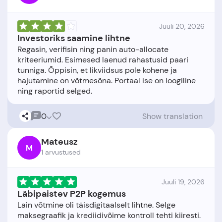
Juuli 20, 2026
Investoriks saamine lihtne
Regasin, verifisin ning panin auto-allocate
kriteeriumid. Esimesed laenud rahastusid paari
tunniga. Õppisin, et likviidsus pole kohene ja
hajutamine on võtmesõna. Portaal ise on loogiline
0
Show translation
Mateusz
M
1 arvustused
Juuli 19, 2026
Läbipaistev P2P kogemus
Lain võtmine oli täisdigitaalselt lihtne. Selge
maksegraafik ja krediidivõime kontroll tehti kiiresti.