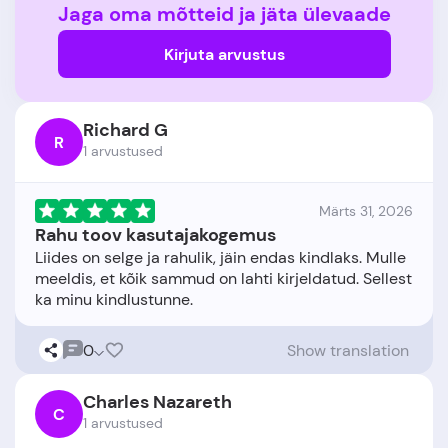
Jaga oma mõtteid ja jäta ülevaade
Kirjuta arvustus
Richard G
R
1 arvustused
Märts 31, 2026
Rahu toov kasutajakogemus
Liides on selge ja rahulik, jäin endas kindlaks. Mulle
meeldis, et kõik sammud on lahti kirjeldatud. Sellest
0
Show translation
Charles Nazareth
C
1 arvustused