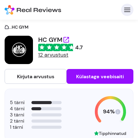
...
HC GYM
HC GYM
4.7
K
12 arvustust
Kirjuta arvustus
Külastage veebisaiti
Et
5 tärni
4 tärni
94%
3 tärni
2 tärni
1 tärni
Tipphinnatud