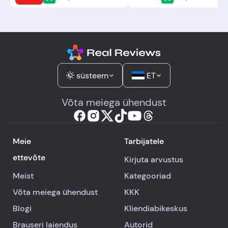
süsteem
ET
Võta meiega ühendust
Meie
Tarbijatele
ettevõte
Kirjuta arvustus
Meist
Kategooriad
Võta meiega ühendust
KKK
Blogi
Kliendiabikeskus
Brauseri laiendus
Autorid