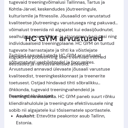
tugevaid treeningvõimalusi Tallinnas, Tartus ja
Kohtla‑Järvel, keskendudes jõutreeningule,
kulturismile ja fitnessile. Jõusaalid on varustatud
kvaliteetse jõutreeningu varustusega ning pakuvad
võimalust treenida nii algajatel kui edasijõudnutel,
HC GYM arvustused
sealhulgas powerlifting‑ ja strongman‑harjutusi ning
individuaalseid treeningplaane. HC GYM on tuntud
tugevate harrastajate ja tihti ka võistlejate
Tarbijad saavad lugeda HC GYM arvustused
kogukonna poolest ning seal treenivad mitmed
sõltumatutel veebilehtedel ja foorumites.
eestlased ja rahvusvahelised atleedid.
Arvustused annavad ülevaate jõusaali varustuse
kvaliteedist, treeningkeskkonnast ja treenerite
toetusest. Ostjad hindavad tihti sõbralikku
õhkkonda, tugevaid treeningvahendeid ja
Peamised üksikasjad:
treeningkoha asukohta. HC GYM paneb suurt rõhku
kliendirahulolule ja treeningute efektiivsusele ning
sobib nii algajatele kui tõsisematele sportlastele.
Asukoht:
Ettevõtte peakontor asub Tallinn
,
Estonia
.