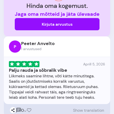
Hinda oma kogemust.
Jaga oma mõtteid ja jäta ülevaade
Kirjuta arvustus
Peeter Anvelto
P
1 arvustused
Aprill 5, 2026
Palju rauda ja sõbralik vibe
Liikmeks saamine lihtne, võti kätte minutitega.
Saalis on jõutõstmiseks korralik varustus,
kükiraamid ja kettad olemas. Riietusruum puhas.
Tippajal veidi rahvast täis, aga ringtreeninguks
0
Show translation