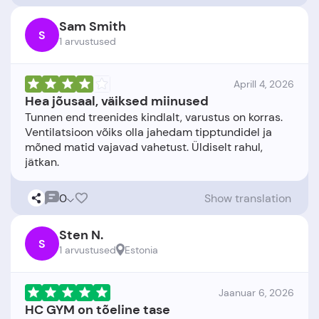
Sam Smith
S
1 arvustused
Aprill 4, 2026
Hea jõusaal, väiksed miinused
Tunnen end treenides kindlalt, varustus on korras.
Ventilatsioon võiks olla jahedam tipptundidel ja
mõned matid vajavad vahetust. Üldiselt rahul,
0
Show translation
Sten N.
S
1 arvustused
Estonia
Jaanuar 6, 2026
HC GYM on tõeline tase