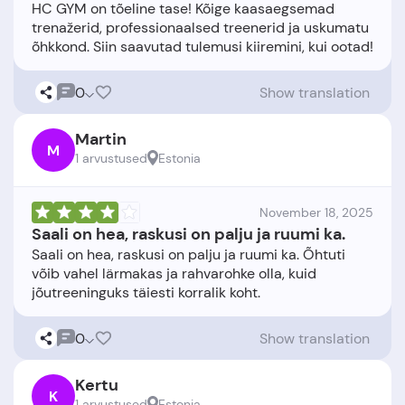
HC GYM on tõeline tase! Kõige kaasaegsemad
trenažerid, professionaalsed treenerid ja uskumatu
0
Show translation
Martin
M
1 arvustused
Estonia
November 18, 2025
Saali on hea, raskusi on palju ja ruumi ka.
Saali on hea, raskusi on palju ja ruumi ka. Õhtuti
võib vahel lärmakas ja rahvarohke olla, kuid
0
Show translation
Kertu
K
1 arvustused
Estonia