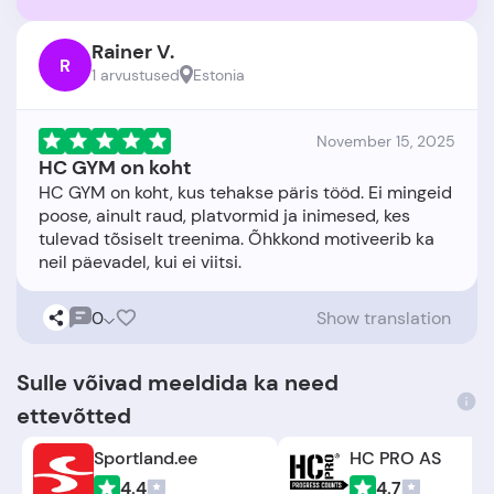
Rainer V.
R
1 arvustused
Estonia
November 15, 2025
HC GYM on koht
HC GYM on koht, kus tehakse päris tööd. Ei mingeid
poose, ainult raud, platvormid ja inimesed, kes
tulevad tõsiselt treenima. Õhkkond motiveerib ka
0
Show translation
Sulle võivad meeldida ka need
ettevõtted
Sportland.ee
HC PRO AS
4.4
4.7