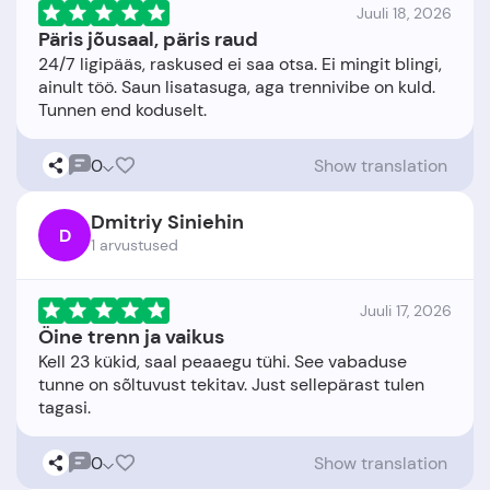
Juuli 18, 2026
Päris jõusaal, päris raud
24/7 ligipääs, raskused ei saa otsa. Ei mingit blingi,
ainult töö. Saun lisatasuga, aga trennivibe on kuld.
0
Show translation
Dmitriy Siniehin
D
1 arvustused
Juuli 17, 2026
Öine trenn ja vaikus
Kell 23 kükid, saal peaaegu tühi. See vabaduse
tunne on sõltuvust tekitav. Just sellepärast tulen
0
Show translation