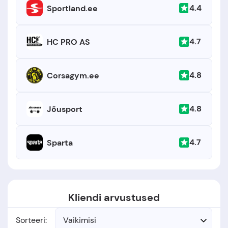
4.4
Sportland.ee
4.7
HC PRO AS
4.8
Corsagym.ee
4.8
Jõusport
4.7
Sparta
Kliendi arvustused
Sorteeri:
Vaikimisi