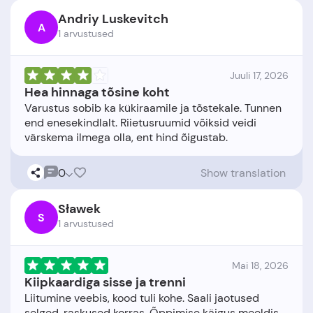
Andriy Luskevitch
A
1 arvustused
Juuli 17, 2026
Hea hinnaga tõsine koht
Varustus sobib ka kükiraamile ja tõstekale. Tunnen
end enesekindlalt. Riietusruumid võiksid veidi
0
Show translation
Sławek
S
1 arvustused
Mai 18, 2026
Kiipkaardiga sisse ja trenni
Liitumine veebis, kood tuli kohe. Saali jaotused
selged, raskused korras. Õppimise käigus meeldis,