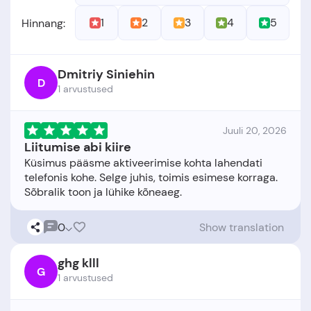
1
2
3
4
5
Hinnang:
Dmitriy Siniehin
D
1 arvustused
Juuli 20, 2026
Liitumise abi kiire
Küsimus pääsme aktiveerimise kohta lahendati
telefonis kohe. Selge juhis, toimis esimese korraga.
0
Show translation
ghg klll
G
1 arvustused