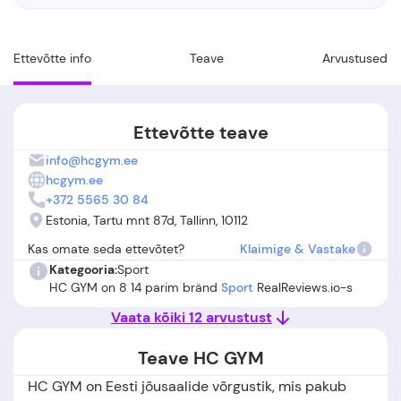
Ettevõtte info
Teave
Arvustused
Ettevõtte teave
info@hcgym.ee
hcgym.ee
+372 5565 30 84
Estonia, Tartu mnt 87d, Tallinn, 10112
Kas omate seda ettevõtet?
Klaimige & Vastake
Kategooria:
Sport
HC GYM on 8 14 parim bränd
Sport
RealReviews.io-s
Vaata kõiki 12 arvustust
Teave HC GYM
HC GYM on Eesti jõusaalide võrgustik, mis pakub