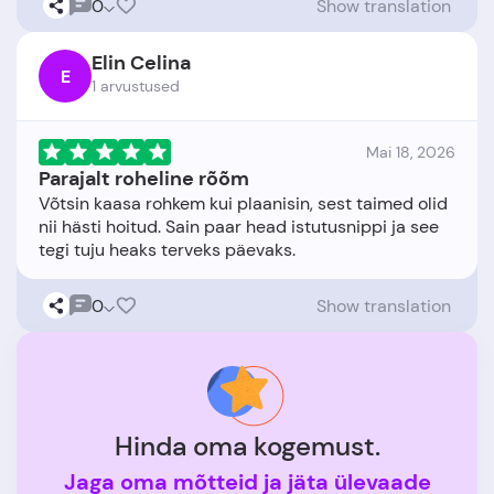
0
Show translation
Elin Celina
E
1 arvustused
Mai 18, 2026
Parajalt roheline rõõm
Võtsin kaasa rohkem kui plaanisin, sest taimed olid
nii hästi hoitud. Sain paar head istutusnippi ja see
0
Show translation
Hinda oma kogemust.
Jaga oma mõtteid ja jäta ülevaade