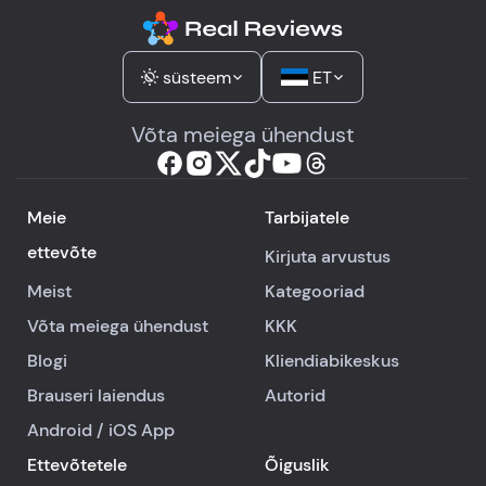
süsteem
ET
Võta meiega ühendust
Meie
Tarbijatele
ettevõte
Kirjuta arvustus
Meist
Kategooriad
Võta meiega ühendust
KKK
Blogi
Kliendiabikeskus
Brauseri laiendus
Autorid
Android
/
iOS
App
Ettevõtetele
Õiguslik