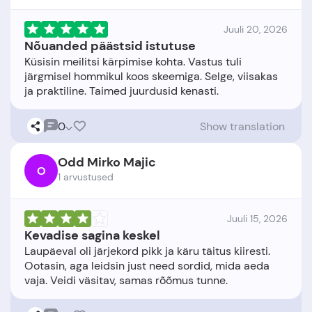
Juuli 20, 2026
Nõuanded päästsid istutuse
Küsisin meilitsi kärpimise kohta. Vastus tuli
järgmisel hommikul koos skeemiga. Selge, viisakas
0
Show translation
Odd Mirko Majic
O
1 arvustused
Juuli 15, 2026
Kevadise sagina keskel
Laupäeval oli järjekord pikk ja käru täitus kiiresti.
Ootasin, aga leidsin just need sordid, mida aeda