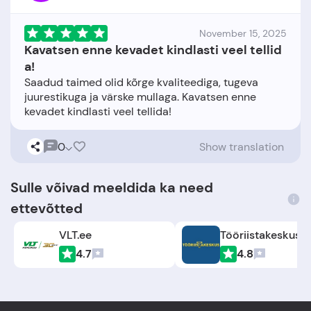
November 15, 2025
Kavatsen enne kevadet kindlasti veel tellid
a!
Saadud taimed olid kõrge kvaliteediga, tugeva
juurestikuga ja värske mullaga. Kavatsen enne
0
Show translation
Sulle võivad meeldida ka need
ettevõtted
VLT.ee
Tööriistakeskus
4.7
4.8