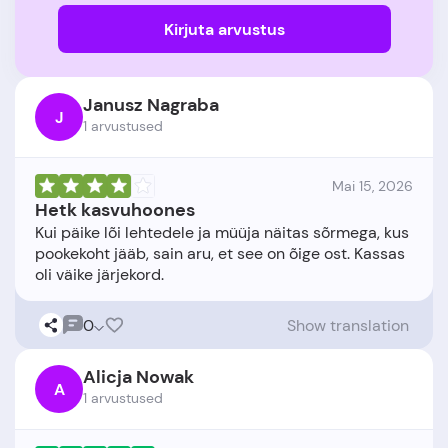
Kirjuta arvustus
Janusz Nagraba
J
1 arvustused
Mai 15, 2026
Hetk kasvuhoones
Kui päike lõi lehtedele ja müüja näitas sõrmega, kus
pookekoht jääb, sain aru, et see on õige ost. Kassas
0
Show translation
Alicja Nowak
A
1 arvustused