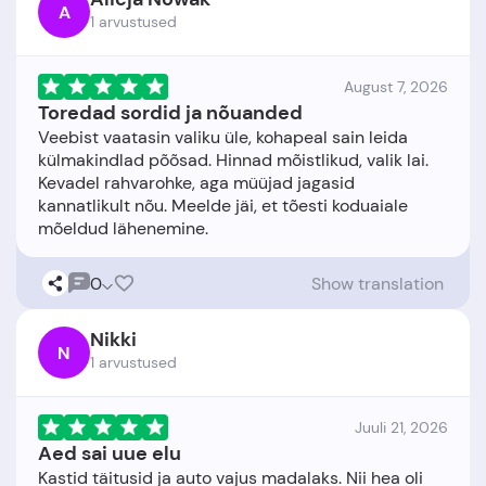
A
1 arvustused
August 7, 2026
Toredad sordid ja nõuanded
Veebist vaatasin valiku üle, kohapeal sain leida
külmakindlad põõsad. Hinnad mõistlikud, valik lai.
Kevadel rahvarohke, aga müüjad jagasid
kannatlikult nõu. Meelde jäi, et tõesti koduaiale
0
Show translation
Nikki
N
1 arvustused
Juuli 21, 2026
Aed sai uue elu
Kastid täitusid ja auto vajus madalaks. Nii hea oli