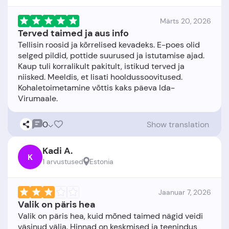
Märts 20, 2026
Terved taimed ja aus info
Tellisin roosid ja kõrrelised kevadeks. E-poes olid
selged pildid, pottide suurused ja istutamise ajad.
Kaup tuli korralikult pakitult, istikud terved ja
niisked. Meeldis, et lisati hooldussoovitused.
Kohaletoimetamine võttis kaks päeva Ida-
0
Show translation
Kadi A.
K
1 arvustused
Estonia
Jaanuar 7, 2026
Valik on päris hea
Valik on päris hea, kuid mõned taimed nägid veidi
väsinud välja. Hinnad on keskmised ja teenindus