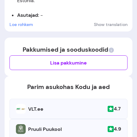
Estonia
.
Asutajad:
-
Loe rohkem
Show translation
Asutamiskuupäev:
-
Pakkumised ja sooduskoodid
Lisa pakkumine
Parim asukohas Kodu ja aed
4.7
VLT.ee
4.9
Pruuli Puukool