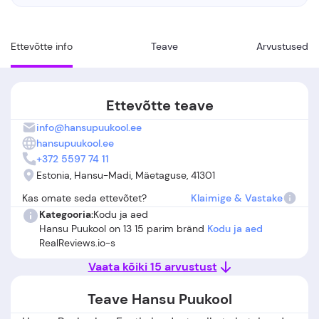
Ettevõtte info
Teave
Arvustused
Ettevõtte teave
info@hansupuukool.ee
hansupuukool.ee
+372 5597 74 11
Estonia, Hansu-Madi, Mäetaguse, 41301
Kas omate seda ettevõtet?
Klaimige & Vastake
Kategooria:
Kodu ja aed
Hansu Puukool on 13 15 parim bränd
Kodu ja aed
RealReviews.io-s
Vaata kõiki 15 arvustust
Teave Hansu Puukool