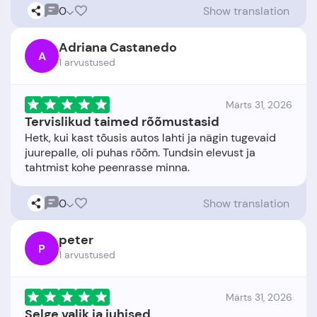
0
Show translation
Adriana Castanedo
A
1 arvustused
Märts 31, 2026
Tervislikud taimed rõõmustasid
Hetk, kui kast tõusis autos lahti ja nägin tugevaid
juurepalle, oli puhas rõõm. Tundsin elevust ja
0
Show translation
peter
P
1 arvustused
Märts 31, 2026
Selge valik ja juhised