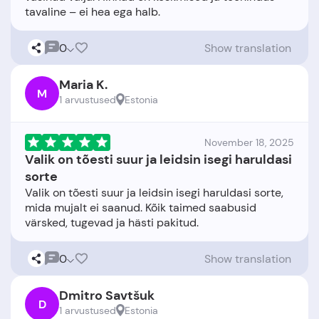
0
Show translation
Maria K.
M
1 arvustused
Estonia
November 18, 2025
Valik on tõesti suur ja leidsin isegi haruldasi
sorte
Valik on tõesti suur ja leidsin isegi haruldasi sorte,
mida mujalt ei saanud. Kõik taimed saabusid
0
Show translation
Dmitro Savtšuk
D
1 arvustused
Estonia