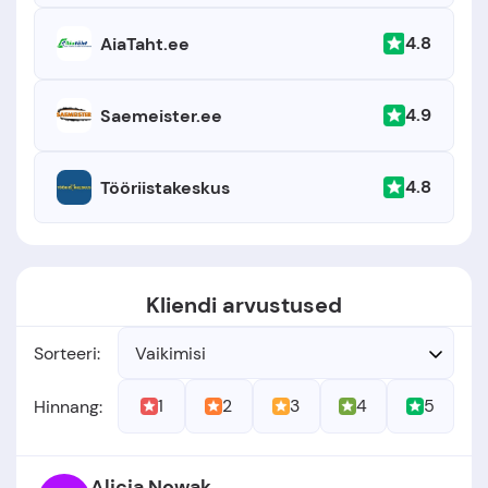
4.8
AiaTaht.ee
4.9
Saemeister.ee
4.8
Tööriistakeskus
Kliendi arvustused
Sorteeri:
Vaikimisi
1
2
3
4
5
Hinnang:
Alicja Nowak