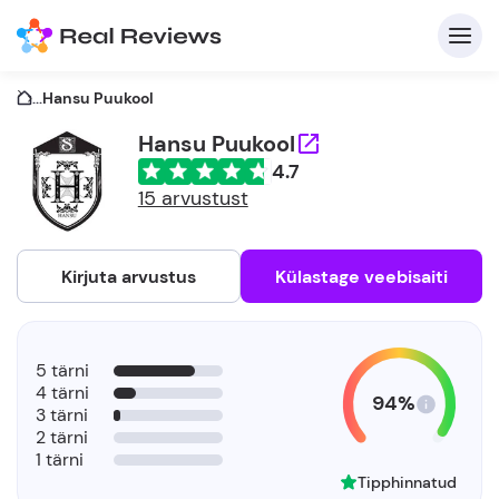
...
Hansu Puukool
Hansu Puukool
4.7
K
15 arvustust
Kirjuta arvustus
Külastage veebisaiti
Et
5 tärni
4 tärni
94%
3 tärni
2 tärni
1 tärni
Tipphinnatud