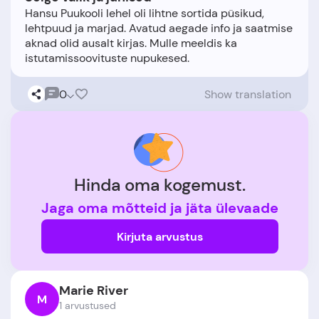
Hansu Puukooli lehel oli lihtne sortida püsikud,
lehtpuud ja marjad. Avatud aegade info ja saatmise
aknad olid ausalt kirjas. Mulle meeldis ka
0
Show translation
Hinda oma kogemust.
Jaga oma mõtteid ja jäta ülevaade
Kirjuta arvustus
Marie River
M
1 arvustused