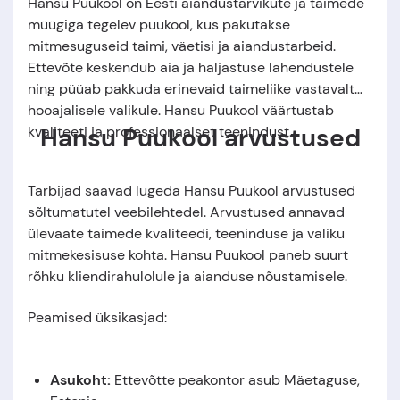
Hansu Puukool on Eesti aiandustarvikute ja taimede
müügiga tegelev puukool, kus pakutakse
mitmesuguseid taimi, väetisi ja aiandustarbeid.
Ettevõte keskendub aia ja haljastuse lahendustele
ning püüab pakkuda erinevaid taimeliike vastavalt
hooajalisele valikule. Hansu Puukool väärtustab
Hansu Puukool arvustused
kvaliteeti ja professionaalset teenindust.
Tarbijad saavad lugeda Hansu Puukool arvustused
sõltumatutel veebilehtedel. Arvustused annavad
ülevaate taimede kvaliteedi, teeninduse ja valiku
mitmekesisuse kohta. Hansu Puukool paneb suurt
rõhku kliendirahulolule ja aianduse nõustamisele.
Peamised üksikasjad:
Asukoht:
Ettevõtte peakontor asub Mäetaguse
,