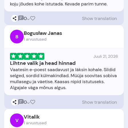
0
Show translation
Bogusław Janas
B
1 arvustused
Juuli 21, 2026
Lihtne valik ja head hinnad
Vaatesin e-poest saadavust ja läksin kohale. Sildid
selged, sordid külmakindlad. Müüja soovitas sobiva
mullasegu ja väetise. Kaasas nipid istutuseks.
0
Show translation
Vitalik
V
1 arvustused