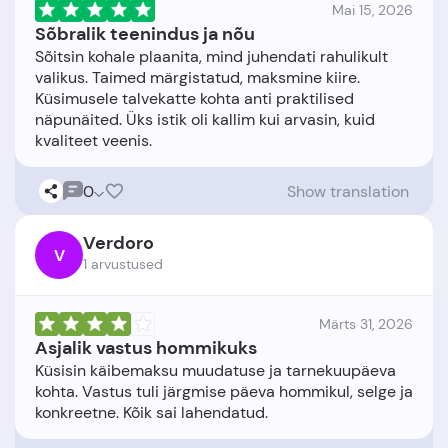
Mai 15, 2026
Sõbralik teenindus ja nõu
Sõitsin kohale plaanita, mind juhendati rahulikult
valikus. Taimed märgistatud, maksmine kiire.
Küsimusele talvekatte kohta anti praktilised
näpunäited. Üks istik oli kallim kui arvasin, kuid
0
Show translation
Verdoro
V
1 arvustused
Märts 31, 2026
Asjalik vastus hommikuks
Küsisin käibemaksu muudatuse ja tarnekuupäeva
kohta. Vastus tuli järgmise päeva hommikul, selge ja