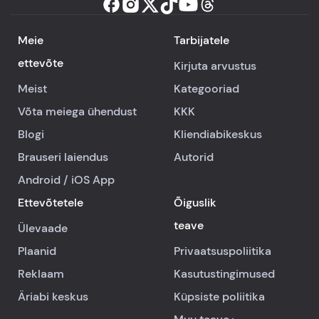
Meie
Tarbijatele
ettevõte
Kirjuta arvustus
Meist
Kategooriad
Võta meiega ühendust
KKK
Blogi
Kliendiabikeskus
Brauseri laiendus
Autorid
Android
/
iOS
App
Ettevõtetele
Õiguslik
teave
Ülevaade
Plaanid
Privaatsuspoliitika
Reklaam
Kasutustingimused
Äriabi keskus
Küpsiste poliitika