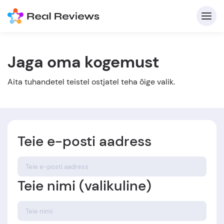
Jaga oma kogemust
K
Aita tuhandetel teistel ostjatel teha õige valik.
Teie e-posti aadress
Et
Teie nimi (valikuline)
Kirj