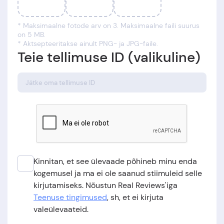
* Maksimaalne fotode arv on 3. Maksimaalne faili suurus
on 5 MB.
* Aktsepteeritakse ainult PNG- ja JPG-faile.
Teie tellimuse ID (valikuline)
Kinnitan, et see ülevaade põhineb minu enda
kogemusel ja ma ei ole saanud stiimuleid selle
kirjutamiseks. Nõustun Real Reviews'iga
Teenuse tingimused
, sh, et ei kirjuta
valeülevaateid.