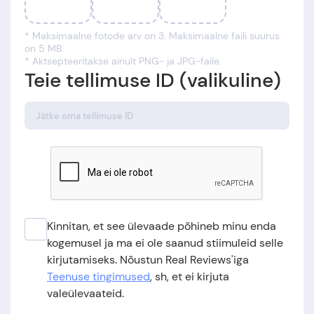
* Maksimaalne fotode arv on 3. Maksimaalne faili suurus
on 5 MB.
* Aktsepteeritakse ainult PNG- ja JPG-faile.
Teie tellimuse ID (valikuline)
Kinnitan, et see ülevaade põhineb minu enda
kogemusel ja ma ei ole saanud stiimuleid selle
kirjutamiseks. Nõustun Real Reviews'iga
Teenuse tingimused
, sh, et ei kirjuta
valeülevaateid.