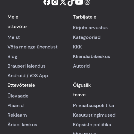
Meie
Tarbijatele
ettevõte
Kirjuta arvustus
Meist
Kategooriad
Võta meiega ühendust
KKK
Blogi
Kliendiabikeskus
Brauseri laiendus
Autorid
Android
/
iOS
App
Ettevõtetele
Õiguslik
teave
Ülevaade
Plaanid
Privaatsuspoliitika
Reklaam
Kasutustingimused
Äriabi keskus
Küpsiste poliitika