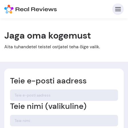
Jaga oma kogemust
K
Aita tuhandetel teistel ostjatel teha õige valik.
Teie e-posti aadress
Et
Teie nimi (valikuline)
Kirj