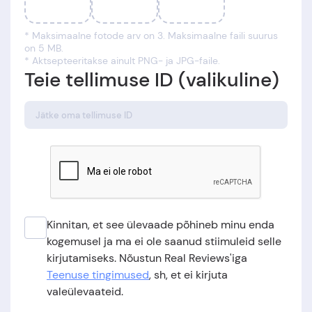
* Maksimaalne fotode arv on 3. Maksimaalne faili suurus
on 5 MB.
* Aktsepteeritakse ainult PNG- ja JPG-faile.
Teie tellimuse ID (valikuline)
Kinnitan, et see ülevaade põhineb minu enda
kogemusel ja ma ei ole saanud stiimuleid selle
kirjutamiseks. Nõustun Real Reviews'iga
Teenuse tingimused
, sh, et ei kirjuta
valeülevaateid.