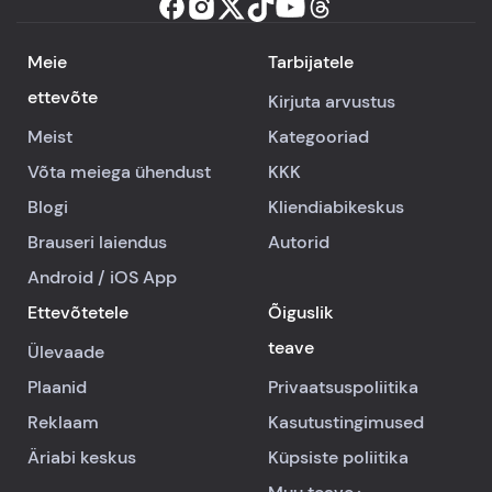
Meie
Tarbijatele
ettevõte
Kirjuta arvustus
Meist
Kategooriad
Võta meiega ühendust
KKK
Blogi
Kliendiabikeskus
Brauseri laiendus
Autorid
Android
/
iOS
App
Ettevõtetele
Õiguslik
teave
Ülevaade
Plaanid
Privaatsuspoliitika
Reklaam
Kasutustingimused
Äriabi keskus
Küpsiste poliitika