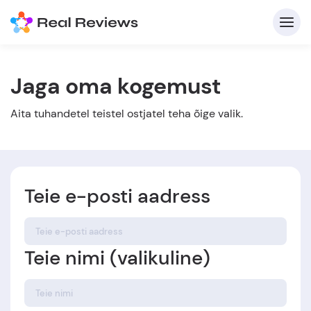
Jaga oma kogemust
K
Aita tuhandetel teistel ostjatel teha õige valik.
Teie e-posti aadress
Et
Teie nimi (valikuline)
Kirj