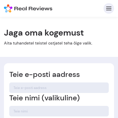
Jaga oma kogemust
K
Aita tuhandetel teistel ostjatel teha õige valik.
Teie e-posti aadress
Et
Teie nimi (valikuline)
Kirj