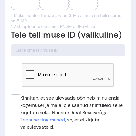
* Maksimaalne fotode arv on 3. Maksimaalne faili suurus
on 5 MB.
* Aktsepteeritakse ainult PNG- ja JPG-faile.
Teie tellimuse ID (valikuline)
Kinnitan, et see ülevaade põhineb minu enda
kogemusel ja ma ei ole saanud stiimuleid selle
kirjutamiseks. Nõustun Real Reviews'iga
Teenuse tingimused
, sh, et ei kirjuta
valeülevaateid.