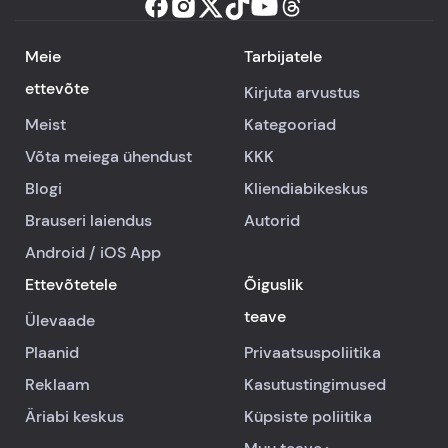
Meie
Tarbijatele
ettevõte
Kirjuta arvustus
Meist
Kategooriad
Võta meiega ühendust
KKK
Blogi
Kliendiabikeskus
Brauseri laiendus
Autorid
Android
/
iOS
App
Ettevõtetele
Õiguslik
teave
Ülevaade
Plaanid
Privaatsuspoliitika
Reklaam
Kasutustingimused
Äriabi keskus
Küpsiste poliitika