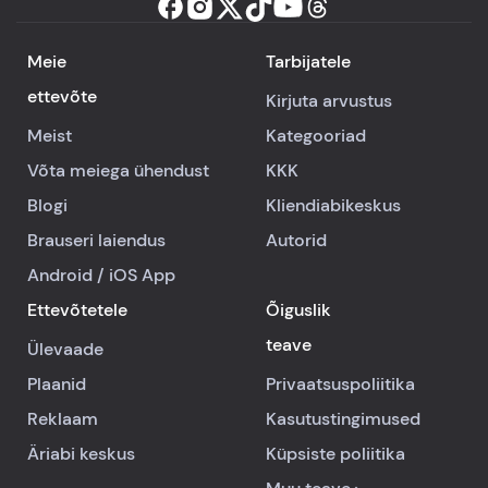
Meie
Tarbijatele
ettevõte
Kirjuta arvustus
Meist
Kategooriad
Võta meiega ühendust
KKK
Blogi
Kliendiabikeskus
Brauseri laiendus
Autorid
Android
/
iOS
App
Ettevõtetele
Õiguslik
teave
Ülevaade
Plaanid
Privaatsuspoliitika
Reklaam
Kasutustingimused
Äriabi keskus
Küpsiste poliitika