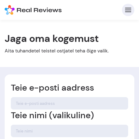
Jaga oma kogemust
K
Aita tuhandetel teistel ostjatel teha õige valik.
Teie e-posti aadress
Et
Teie nimi (valikuline)
Kirj