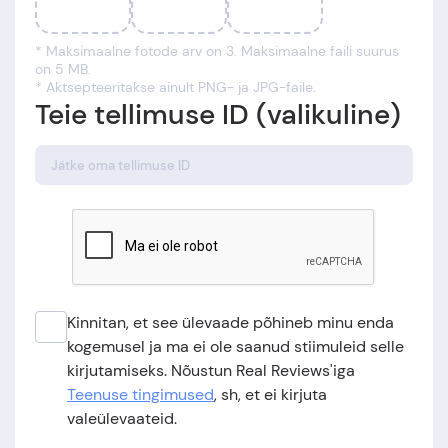
* Maksimaalne fotode arv on 3. Maksimaalne faili suurus
on 5 MB.
* Aktsepteeritakse ainult PNG- ja JPG-faile.
Teie tellimuse ID (valikuline)
Kinnitan, et see ülevaade põhineb minu enda
kogemusel ja ma ei ole saanud stiimuleid selle
kirjutamiseks. Nõustun Real Reviews'iga
Teenuse tingimused
, sh, et ei kirjuta
valeülevaateid.