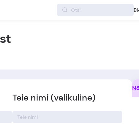
Bl
st
Nõ
Teie nimi (valikuline)