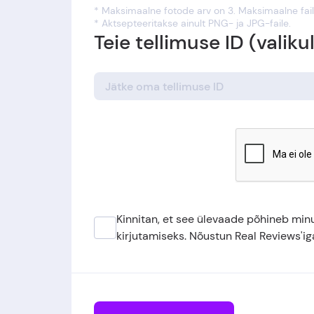
* Maksimaalne fotode arv on 3. Maksimaalne fail
* Aktsepteeritakse ainult PNG- ja JPG-faile.
Teie tellimuse ID (valiku
Kinnitan, et see ülevaade põhineb min
kirjutamiseks. Nõustun Real Reviews'i