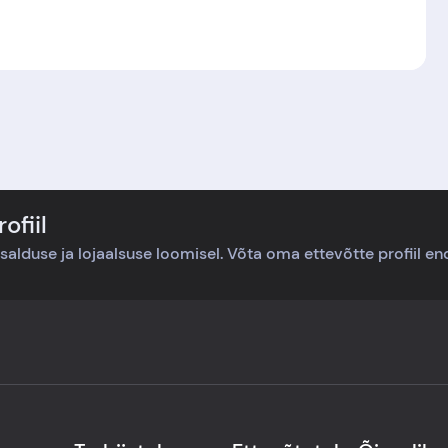
ofiil
usalduse ja lojaalsuse loomisel. Võta oma ettevõtte profiil end