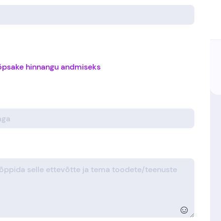
õpsake hinnangu andmiseks
☺