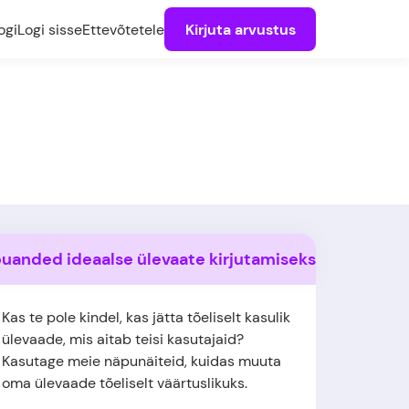
ogi
Logi sisse
Ettevõtetele
Kirjuta arvustus
uanded ideaalse ülevaate kirjutamiseks
Kas te pole kindel, kas jätta tõeliselt kasulik
ülevaade, mis aitab teisi kasutajaid?
Kasutage meie näpunäiteid, kuidas muuta
oma ülevaade tõeliselt väärtuslikuks.