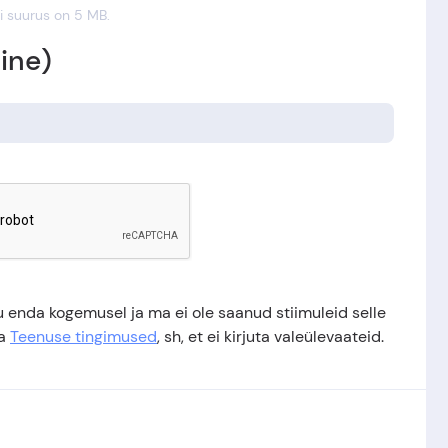
i suurus on 5 MB.
line)
u enda kogemusel ja ma ei ole saanud stiimuleid selle
ga
Teenuse tingimused
, sh, et ei kirjuta valeülevaateid.