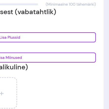
(Minimaalne 100 tähemärki)
est (vabatahtlik)
Lisa Plussid
Lisa Miinused
likuline)
+