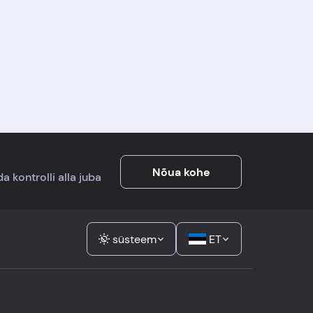
Nõua kohe
a kontrolli alla juba
süsteem
ET