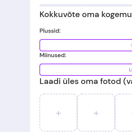
Kokkuvõte oma kogemus
Plussid:
Miinused:
Laadi üles oma fotod (va
+
+