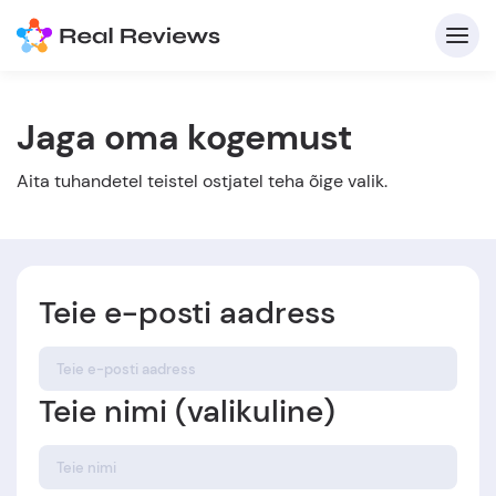
Jaga oma kogemust
K
Aita tuhandetel teistel ostjatel teha õige valik.
Teie e-posti aadress
Et
Teie nimi (valikuline)
Kirj