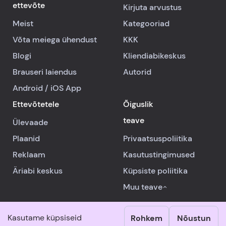
ettevõte
Kirjuta arvustus
Meist
Kategooriad
Võta meiega ühendust
KKK
Blogi
Kliendiabikeskus
Brauseri laiendus
Autorid
Android
/
iOS
App
Ettevõtetele
Õiguslik
teave
Ülevaade
Plaanid
Privaatsuspoliitika
Reklaam
Kasutustingimused
Äriabi keskus
Küpsiste poliitika
Muu teave
Kasutame küpsiseid
Rohkem
Nõustun
© 2026 RealReviews.io
|
Kõik õigused kaitstud.