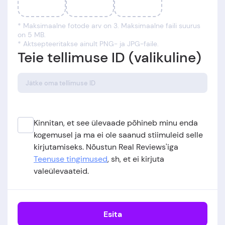
* Maksimaalne fotode arv on 3. Maksimaalne faili suurus
on 5 MB.
* Aktsepteeritakse ainult PNG- ja JPG-faile.
Teie tellimuse ID (valikuline)
Kinnitan, et see ülevaade põhineb minu enda
kogemusel ja ma ei ole saanud stiimuleid selle
kirjutamiseks. Nõustun Real Reviews'iga
Teenuse tingimused
, sh, et ei kirjuta
valeülevaateid.
Esita