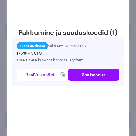
muutmiseks olid lihtsad. Silma jäi cash-outi kiirus ja
sündmuste filter, millega leiab oma liiga hetkega.
Pakkumine ja sooduskoodid (1)
0
Show translation
From business
Valid until: 31 Mar, 2027
Martos Ferta
M
175% + 50FS
1 arvustused
175% + 50FS in sweet bonanza +regform
Aprill 17, 2026
Saa boonus
RealVulkanBet
Kvaliteet on stabiilne
Koefid püsivad turuga kooskõlas ja platvorm ei
jooksnud kordagi kokku. Tundsin end kindlalt. Ainult
mõni statistikaaken avaneb aeglaselt, seetõttu 4
0
Show translation